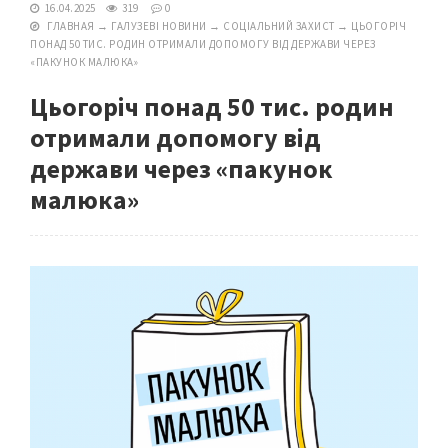
16.04.2025
319
0
ГЛАВНАЯ
→
ГАЛУЗЕВІ НОВИНИ
→
СОЦІАЛЬНИЙ ЗАХИСТ
→
ЦЬОГОРІЧ
ПОНАД 50 ТИС. РОДИН ОТРИМАЛИ ДОПОМОГУ ВІД ДЕРЖАВИ ЧЕРЕЗ
«ПАКУНОК МАЛЮКА»
Цьогоріч понад 50 тис. родин
отримали допомогу від
держави через «пакунок
малюка»