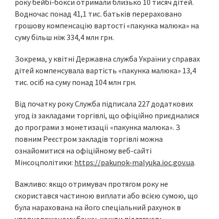
року бейбі-бокси отримали близько 10 тисяч дітей.
Водночас понад 41,1 тис. батьків перераховано
грошову компенсацію вартості «пакунка малюка» на
суму більш ніж 334,4 млн грн.
Зокрема, у квітні Державна служба України у справах
дітей компенсувала вартість «пакунка малюка» 13,4
тис. осіб на суму понад 104 млн грн.
Від початку року Служба підписала 227 додаткових
угод із закладами торгівлі, що офіційно приєдналися
до програми з монетизації «пакунка малюка». З
повним Реєстром закладів торгівлі можна
ознайомитися на офіційному веб-сайті
Мінсоцполітики:
https://pakunok-malyuka.ioc.gov.ua
.
Важливо: якщо отримувач протягом року не
скористався частиною виплати або всією сумою, що
була нарахована на його спеціальний рахунок в