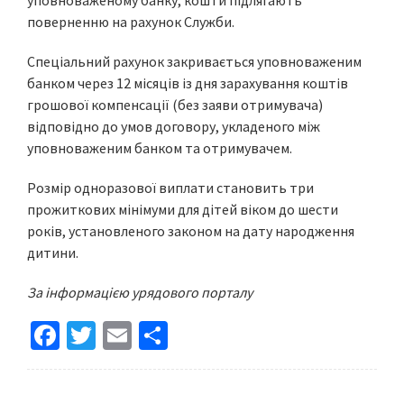
уповноваженому банку, кошти підлягають
поверненню на рахунок Служби.
Спеціальний рахунок закривається уповноваженим
банком через 12 місяців із дня зарахування коштів
грошової компенсації (без заяви отримувача)
відповідно до умов договору, укладеного між
уповноваженим банком та отримувачем.
Розмір одноразової виплати становить три
прожиткових мінімуми для дітей віком до шести
років, установленого законом на дату народження
дитини.
За інформацією урядового порталу
Fa
T
E
S
ce
wi
m
h
b
tt
ai
ar