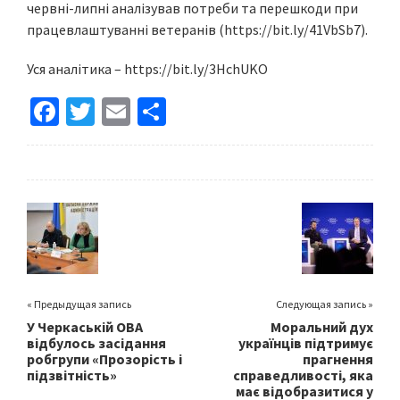
червні-липні аналізував потреби та перешкоди при
працевлаштуванні ветеранів (https://bit.ly/41VbSb7).
Уся аналітика – https://bit.ly/3HchUKO
Fa
T
E
S
ce
wi
m
h
b
tt
ai
ar
o
er
l
e
o
k
« Предыдущая запись
Следующая запись »
У Черкаській ОВА
Моральний дух
відбулось засідання
українців підтримує
робгрупи «Прозорість і
прагнення
підзвітність»
справедливості, яка
має відобразитися у