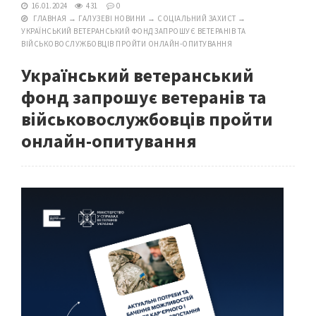
16.01.2024
431
0
ГЛАВНАЯ
→
ГАЛУЗЕВІ НОВИНИ
→
СОЦІАЛЬНИЙ ЗАХИСТ
→
УКРАЇНСЬКИЙ ВЕТЕРАНСЬКИЙ ФОНД ЗАПРОШУЄ ВЕТЕРАНІВ ТА
ВІЙСЬКОВОСЛУЖБОВЦІВ ПРОЙТИ ОНЛАЙН-ОПИТУВАННЯ
Український ветеранський
фонд запрошує ветеранів та
військовослужбовців пройти
онлайн-опитування