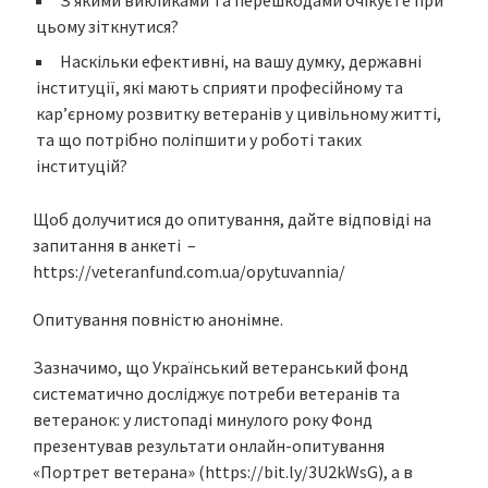
З якими викликами та перешкодами очікуєте при
цьому зіткнутися?
Наскільки ефективні, на вашу думку, державні
інституції, які мають сприяти професійному та
кар’єрному розвитку ветеранів у цивільному житті,
та що потрібно поліпшити у роботі таких
інституцій?
Щоб долучитися до опитування, дайте відповіді на
запитання в анкеті –
https://veteranfund.com.ua/opytuvannia/
Опитування повністю анонімне.
Зазначимо, що Український ветеранський фонд
систематично досліджує потреби ветеранів та
ветеранок: у листопаді минулого року Фонд
презентував результати онлайн-опитування
«Портрет ветерана» (https://bit.ly/3U2kWsG), а в