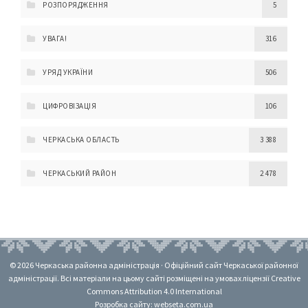
РОЗПОРЯДЖЕННЯ
5
УВАГА!
316
УРЯД УКРАЇНИ
506
ЦИФРОВІЗАЦІЯ
106
ЧЕРКАСЬКА ОБЛАСТЬ
3 388
ЧЕРКАСЬКИЙ РАЙОН
2 478
© 2026 Черкаська районна адміністрація · Офіційний сайт Черкаської районної
адміністрації. Всі матеріали на цьому сайті розміщені на умовах ліцензії Creative
Commons Attribution 4.0 International
Розробка сайту: webseta.com.ua