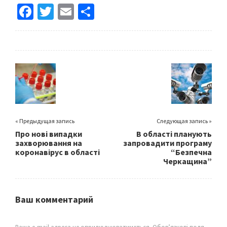
Fa
T
E
S
ce
wi
m
h
b
tt
ai
ar
o
er
l
e
o
k
« Предыдущая запись
Следующая запись »
Про нові випадки
В області планують
захворювання на
запровадити програму
коронавірус в області
“Безпечна
Черкащина”
Ваш комментарий