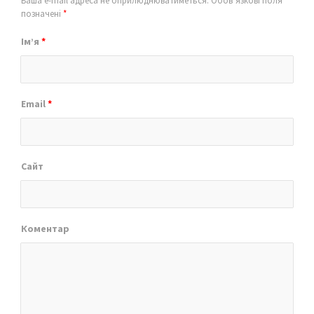
Ваша e-mail адреса не оприлюднюватиметься.
Обов’язкові поля
позначені
*
Ім’я
*
Email
*
Сайт
Коментар