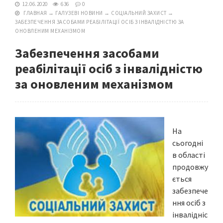
12.06.2020
636
0
ГЛАВНАЯ
→
ГАЛУЗЕВІ НОВИНИ
→
СОЦІАЛЬНИЙ ЗАХИСТ
→
ЗАБЕЗПЕЧЕННЯ ЗАСОБАМИ РЕАБІЛІТАЦІЇ ОСІБ З ІНВАЛІДНІСТЮ ЗА
ОНОВЛЕНИМ МЕХАНІЗМОМ
Забезпечення засобами
реабілітації осіб з інвалідністю
за оновленим механізмом
На
сьогодні
в області
продовжу
ється
забезпече
ння осіб з
інвалідніс