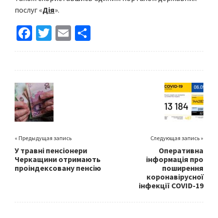
послуг «
Дія
».
Fa
T
E
S
ce
wi
m
h
b
tt
ai
ar
o
er
l
e
o
k
« Предыдущая запись
Следующая запись »
У травні пенсіонери
Оперативна
Черкащини отримають
інформація про
проіндексовану пенсію
поширення
коронавірусної
інфекції COVID-19