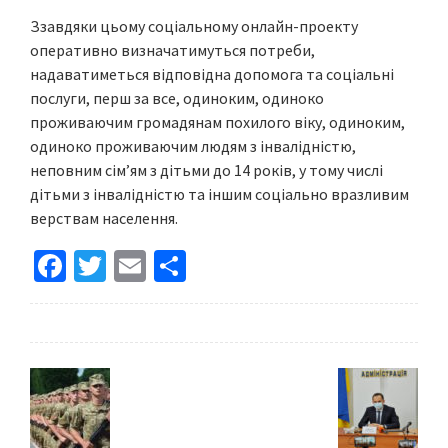
Ззавдяки цьому соціальному онлайн-проекту
оперативно визначатимуться потреби,
надаватиметься відповідна допомога та соціальні
послуги, перш за все, одиноким, одиноко
проживаючим громадянам похилого віку, одиноким,
одиноко проживаючим людям з інвалідністю,
неповним сім’ям з дітьми до 14 років, у тому числі
дітьми з інвалідністю та іншим соціально вразливим
верствам населення.
Fa
T
E
S
ce
wi
m
h
b
tt
ai
ar
o
er
l
e
o
k