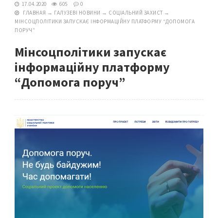
17.04.2020
605
0
ГЛАВНАЯ
→
ГАЛУЗЕВІ НОВИНИ
→
СОЦІАЛЬНИЙ ЗАХИСТ
→
МІНСОЦПОЛІТИКИ ЗАПУСКАЄ ІНФОРМАЦІЙНУ ПЛАТФОРМУ “ДОПОМОГА
ПОРУЧ”
Мінсоцполітики запускає
інформаційну платформу
“Допомога поруч”