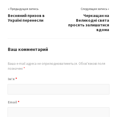
« Предыдущая запись
Следующая запись »
Весняний призов в
Черкащан на
Україні перенесли
Великодні свята
просять залишатися
вдома
Ваш комментарий
Ваша e-mail адреса не оприлюднюватиметься.
Обов’язкові поля
позначені
*
Ім’я
*
Email
*