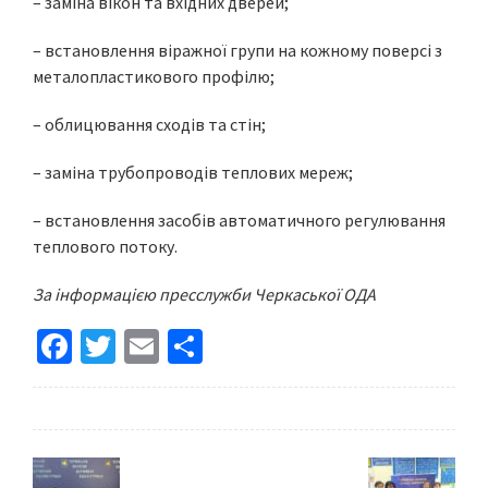
– заміна вікон та вхідних дверей;
– встановлення віражної групи на кожному поверсі з
металопластикового профілю;
– облицювання сходів та стін;
– заміна трубопроводів теплових мереж;
– встановлення засобів автоматичного регулювання
теплового потоку.
За інформацією пресслужби Черкаської ОДА
Fa
T
E
S
ce
wi
m
h
b
tt
ai
ar
o
er
l
e
o