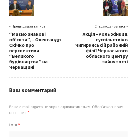
k
« Предыдущая запись
Следующая запись »
“Маємо знакові
Акція «Роль жінки в
об’єкти”, – Олександр
суспільстві» в
Скічко про
Чигиринській районній
перспективи
філії Черкаського
“Великого
обласного центру
будівництва” на
зайнятості
Черкащині
Ваш комментарий
Ваша e-mail адреса не оприлюднюватиметься.
Обов’язкові поля
позначені
*
Ім’я
*