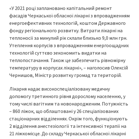
«У 2021 році заплановано капітальний ремонт
фасадів Черкаської обласної лікарні з впровадженням
енергоефективних технологій, коштом Державного
фонду регіонального розвитку. Витрати лікарні на
теплоносії за минулий рік склали близько 9,0 млн грн.
Утеплення корпусів з впровадженням енергоощадних
технологій суттєво зекономить видатки на
теплопостачання. Також це забезпечить рівномірну
температуру в корпусах лікарні», – наголосив Олексій
Чернишов, Міністр розвитку громад та територій.
Лікарня надає високоспеціалізовану медичну
допомогу третинного рівня дорослому населенню, у
тому числі вагітним та новонародженим. Потужність
– 860 ліжок, що облаштовані у 26 спеціалізованих
стаціонарних відділеннях. Окрім того, функціонують
2 відділення анестезіології та інтенсивної терапії на
21 ліжкомісце. До складу Черкаської обласної лікарні