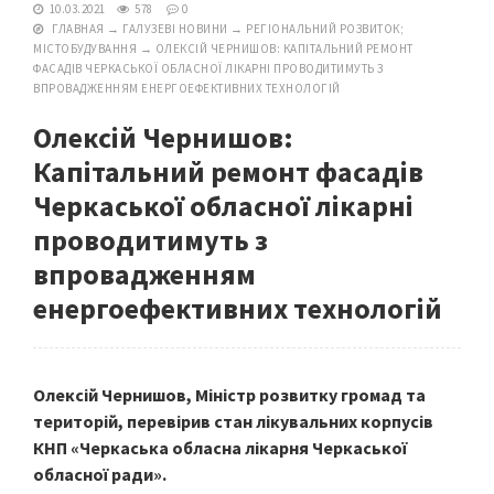
10.03.2021
578
0
ГЛАВНАЯ
→
ГАЛУЗЕВІ НОВИНИ
→
РЕГІОНАЛЬНИЙ РОЗВИТОК;
МІСТОБУДУВАННЯ
→
ОЛЕКСІЙ ЧЕРНИШОВ: КАПІТАЛЬНИЙ РЕМОНТ
ФАСАДІВ ЧЕРКАСЬКОЇ ОБЛАСНОЇ ЛІКАРНІ ПРОВОДИТИМУТЬ З
ВПРОВАДЖЕННЯМ ЕНЕРГОЕФЕКТИВНИХ ТЕХНОЛОГІЙ
Олексій Чернишов:
Капітальний ремонт фасадів
Черкаської обласної лікарні
проводитимуть з
впровадженням
енергоефективних технологій
Олексій Чернишов, Міністр розвитку громад та
територій, перевірив стан лікувальних корпусів
КНП «Черкаська обласна лікарня Черкаської
обласної ради».