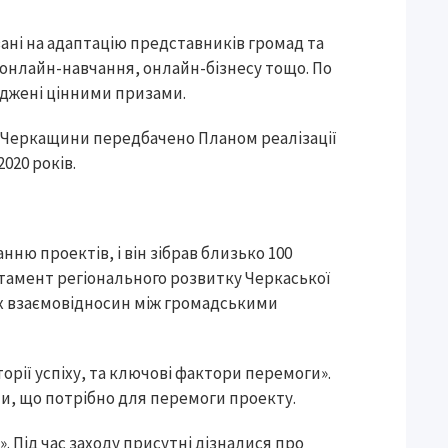
вані на адаптацію представників громад та
 онлайн-навчання, онлайн-бізнесу тощо. По
оджені цінними призами.
 Черкащини передбачено Планом реалізації
2020 років.
нню проектів, і він зібрав близько 100
тамент регіонального розвитку Черкаської
х взаємовідносин між громадськими
торії успіху, та ключові фактори перемоги».
ли, що потрібно для перемоги проекту.
. Під час заходу присутні дізналися про