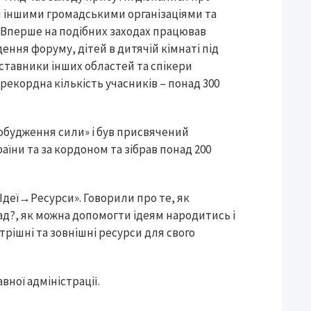
чи іншими громадськими організаціями та
. Вперше на подібних заходах працював
ння форуму, дітей в дитячій кімнаті під
ставники інших областей та спікери
рекордна кількість учасників – понад 300
робудження сили» і був присвячений
аїни та за кордоном та зібрав понад 200
Ідеї→Ресурси». Говорили про те, як
д?, як можна допомогти ідеям народитись і
утрішні та зовнішні ресурси для свого
ної адміністрації.