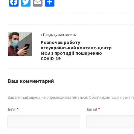
Fa
T
E
S
ce
wi
m
h
b
tt
ai
ar
o
er
l
e
« Предыдущая запись
o
Розпочав роботу
k
всеукраїнський контакт-центр
МОЗ з протидії поширенню
COVID-19
Ваш комментарий
Ваша e-mail адреса не оприлюднюватиметься.
Обов’язкові поля познач
Ім’я
*
Email
*