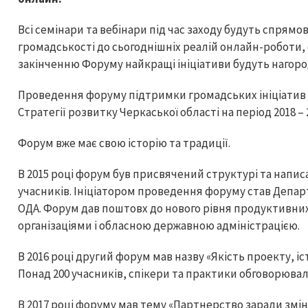
Всі семінари та вебінари під час заходу будуть спрямо
громадськості до сьогоднішніх реалій онлайн-роботи,
закінченню Форуму найкращі ініціативи будуть нагор
Проведення форуму підтримки громадських ініціатив
Стратегії розвитку Черкаської області на період 2018 – 
Форум вже має свою історію та традиції.
В 2015 році форум був присвячений структурі та написа
учасників. Ініціатором проведення форуму став Депар
ОДА. Форум дав поштовх до нового рівня продуктивни
організаціями і обласною державною адміністрацією.
В 2016 році другий форум мав назву «Якість проекту, іс
Понад 200 учасників, спікери та практики обговорюва
В 2017 році форуму мав тему «Партнерство заради змін»