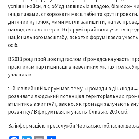
успішні кейси, як, об’єднавшись із владою, бізнесом 
ініціативами, створювати масштабні та круті проекти
дитячий куточок, мами могли залишити, на час проведе
наглядом волонтерів. В форумі прийняли участь пред
національного масштабу, всього в форумі взяла участь 
осіб.
В 2018 році пройшов під гаслом «Громадська участь: п
практикам партиципації в невеликих містах і селах Укр
учасників.
5-й ювілейний Форум мав тему: «Громади в дії. Люди→
розвивати людський потенціал територіальних грома
втілитись в життя? і, звісно, як громади залучають вн
розвитку? В форумі взяли участь близько 200 осіб.
За інформацією пресслужби Черкаської обласної держав