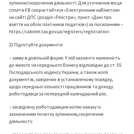
зупинки/скорочення діяльності. Для уточнення місця
сплати ЄВ скористайтеся «Електронним кабінетом»
на сайті ДПС (розділ «Реєстри», пункт «Дані про
взяття на облік платників податків») за посиланням –
https://cabinet.tax.gov.ua/registers/registration
2) Підготуйте документи:
– заяву в довільній формі. У ній зазначте належність
до малого чи середнього бізнесу відповідно до ст. 55
Господарського кодексу України, а також копії
документів, завірених в установленому порядку,
щодо середньої кількості працівників та доходу
роботодавця за попередній календарний рік;
– засвідчену роботодавцем копію наказу із
зазначенням початку зупинення,скорочення
діяльності;