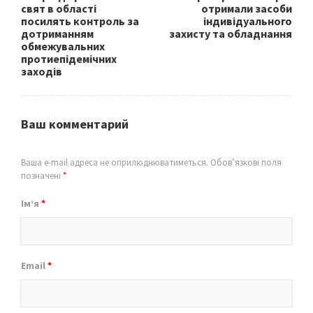
свят в області
отримали засоби
посилять контроль за
індивідуального
дотриманням
захисту та обладнання
обмежувальних
протиепідемічних
заходів
Ваш комментарий
Ваша e-mail адреса не оприлюднюватиметься.
Обов’язкові поля
позначені
*
Ім’я
*
Email
*