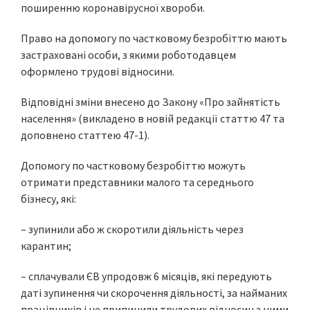
поширенню коронавірусної хвороби.
Право на допомогу по частковому безробіттю мають
застраховані особи, з якими роботодавцем
оформлено трудові відносини.
Відповідні зміни внесено до Закону «Про зайнятість
населення» (викладено в новій редакції статтю 47 та
доповнено статтею 47-1).
Допомогу по частковому безробіттю можуть
отримати представники малого та середнього
бізнесу, які:
– зупинили або ж скоротили діяльність через
карантин;
– сплачували ЄВ упродовж 6 місяців, які передують
даті зупинення чи скорочення діяльності, за найманих
працівників і не припинили трудових відносин з ними