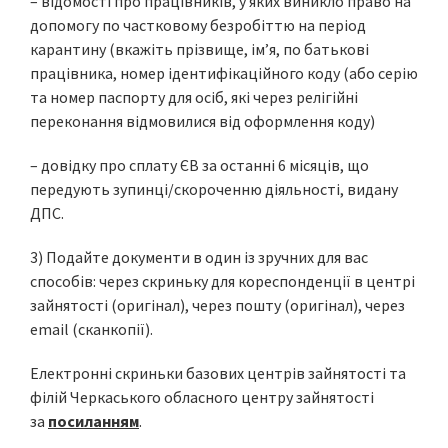
– відомості про працівників, у яких виникло право на
допомогу по частковому безробіттю на період
карантину (вкажіть прізвище, ім’я, по батькові
працівника, номер ідентифікаційного коду (або серію
та номер паспорту для осіб, які через релігійні
переконання відмовилися від оформлення коду)
– довідку про сплату ЄВ за останні 6 місяців, що
передують зупинці/скороченню діяльності, видану
ДПС.
3) Подайте документи в один із зручних для вас
способів: через скриньку для кореспонденції в центрі
зайнятості (оригінал), через пошту (оригінал), через
email (сканкопії).
Електронні скриньки базових центрів зайнятості та
філій Черкаського обласного центру зайнятості
за
посиланням
.