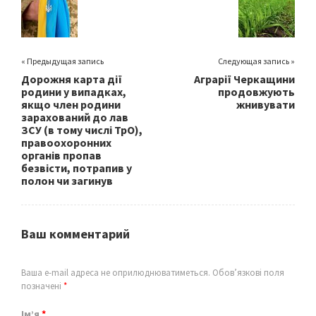
k
« Предыдущая запись
Следующая запись »
Дорожня карта дії
Аграрії Черкащини
родини у випадках,
продовжують
якщо член родини
жнивувати
зарахований до лав
ЗСУ (в тому числі ТрО),
правоохоронних
органів пропав
безвісти, потрапив у
полон чи загинув
Ваш комментарий
Ваша e-mail адреса не оприлюднюватиметься.
Обов’язкові поля
позначені
*
Ім’я
*