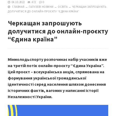
04.10.2022
472
0
ГЛАВНАЯ
→
ГАЛУЗЕВІ НОВИНИ
→
ОСВІТА
→
ЧЕРКАЩАН ЗАПРОШУЮТЬ
ДОЛУЧИТИСЯ ДО ОНЛАЙН-ПРОЄКТУ “ЄДИНА КРАЇНА”
Черкащан запрошують
долучитися до онлайн-проєкту
“Єдина країна”
Мінмолодьспорту розпочинає набір учасників вже
на третій потік онлайн-проєкту “Єдина Україна”.
Цей проєкт – всеукраїнська акція, спрямована на
формування української громадянської
ідентичності серед населення шляхом донесення
історичних фактів, вагомих у написанні історії
Незалежності України.