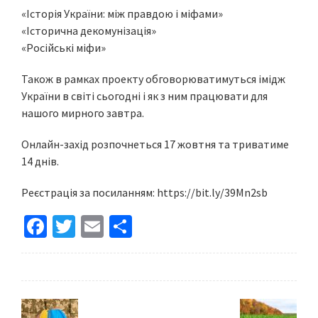
«Історія України: між правдою і міфами»
«Історична декомунізація»
«Російські міфи»
Також в рамках проекту обговорюватимуться імідж
України в світі сьогодні і як з ним працювати для
нашого мирного завтра.
Онлайн-захід розпочнеться 17 жовтня та триватиме
14 днів.
Реєстрація за посиланням: https://bit.ly/39Mn2sb
Fa
T
E
S
ce
wi
m
h
b
tt
ai
ar
o
er
l
e
o