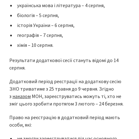
українська мова і література – 4 серпня,
біологія – 5 серпня,
історія України – 6 серпня,
географія – 7 серпня,
хімія – 10 серпня.
Результати додаткової сесії стануть відомі до 14
серпня.
Додатковий період реєстрації на додаткову сесію
ЗНО триватиме з 25 травня до 9 червня. Згідно
з
наказом
МОН, зареєструватись можуть ті, хто не
зміг цього зробити протягом 3 лютого – 24 березня.
Право на реєстрацію в додатковий період мають
особи, які:
не змогли зареєструватися під час основного