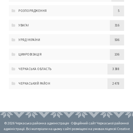
РОЗПОРЯДЖЕННЯ
5
УВАГА!
316
УРЯД УКРАЇНИ
506
ЦИФРОВІЗАЦІЯ
106
ЧЕРКАСЬКА ОБЛАСТЬ
3 388
ЧЕРКАСЬКИЙ РАЙОН
2 478
© 2026 Черкаська районна адміністрація · Офіційний сайт Черкаської районної
адміністрації. Всі матеріали на цьому сайті розміщені на умовах ліцензії Creative