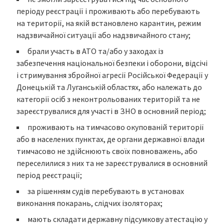
періоду реєстрації і проживають або перебувають
на території, на якій встановлено карантин, режим
надзвичайної ситуації або надзвичайного стану;
брали участь в АТО та/або у заходах із
забезпечення національної безпеки і оборони, відсічі
і стримування збройної агресії Російської Федерації у
Донецькій та Луганській областях, або належать до
категорії осіб з неконтрольованих територій та не
зареєструвалися для участі в ЗНО в основний період;
проживають на тимчасово окупованій території
або в населених пунктах, де органи державної влади
тимчасово не здійснюють своїх повноважень, або
переселилися з них та не зареєструвалися в основний
період реєстрації;
за рішенням судів перебувають в установах
виконання покарань, слідчих ізоляторах;
мають складати державну підсумкову атестацію у