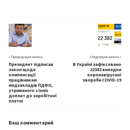
ce
wi
m
h
b
tt
ai
ar
o
er
l
e
o
k
« Предыдущая запись
Следующая запись »
Президент підписав
В Україні зафіксовано
закон щодо
22382 випадки
компенсації
коронавірусної
працівникам
хвороби COVID-19
медзакладів ПДФО,
утриманого з їхніх
доплат до заробітної
платні
Ваш комментарий