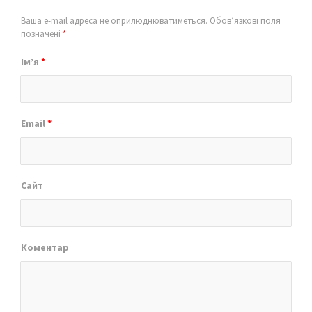
Ваша e-mail адреса не оприлюднюватиметься.
Обов’язкові поля
позначені
*
Ім’я
*
Email
*
Сайт
Коментар