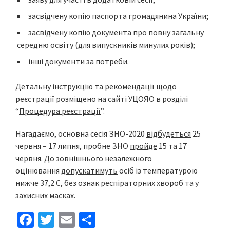
засвідчену копію паспорта громадянина України;
засвідчену копію документа про повну загальну
середню освіту (для випускників минулих років);
інші документи за потреби.
Детальну інструкцію та рекомендації щодо
реєстрації розміщено на сайті УЦОЯО в розділі
“
Процедура реєстрації
”.
Нагадаємо, основна сесія ЗНО-2020
відбудеться
25
червня – 17 липня, пробне ЗНО
пройде
15 та 17
червня. До зовнішнього незалежного
оцінювання
допускатимуть
осіб із температурою
нижче 37,2 С, без ознак респіраторних хвороб та у
захисних масках.
Fa
T
E
S