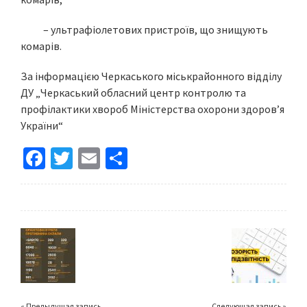
– ультрафіолетових пристроїв, що знищують
комарів.
За інформацією Черкаського міськрайонного відділу
ДУ „Черкаський обласний центр контролю та
профілактики хвороб Міністерства охорони здоров’я
України“
Fa
T
E
S
ce
wi
m
h
b
tt
ai
ar
o
er
l
e
o
k
« Предыдущая запись
Следующая запись »