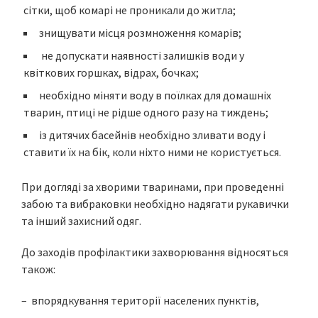
сітки, щоб комарі не проникали до житла;
знищувати місця розмноження комарів;
не допускати наявності залишків води у
квіткових горшках, відрах, бочках;
необхідно міняти воду в поїлках для домашніх
тварин, птиці не рідше одного разу на тиждень;
із дитячих басейнів необхідно зливати воду і
ставити їх на бік, коли ніхто ними не користується.
При догляді за хворими тваринами, при проведенні
забою та вибраковки необхідно надягати рукавички
та інший захисний одяг.
До заходів профілактики захворювання відносяться
також:
– впорядкування території населених пунктів,