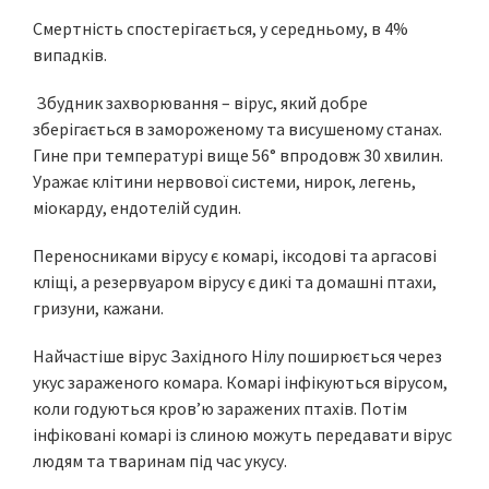
Смертність спостерігається, у середньому, в 4%
випадків.
Збудник захворювання – вірус, який добре
зберігається в замороженому та висушеному станах.
Гине при температурі вище 56° впродовж 30 хвилин.
Уражає клітини нервової системи, нирок, легень,
міокарду, ендотелій судин.
Переносниками вірусу є комарі, іксодові та аргасові
кліщі, а резервуаром вірусу є дикі та домашні птахи,
гризуни, кажани.
Найчастіше вірус Західного Нілу поширюється через
укус зараженого комара. Комарі інфікуються вірусом,
коли годуються кров’ю заражених птахів. Потім
інфіковані комарі із слиною можуть передавати вірус
людям та тваринам під час укусу.