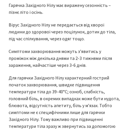
Гарячка Західного Нілу має виражену сезонність –
пізнє літо і осінь.
Вірус Західного Нілу не передається від хворої
людини до здорової через поцілунок, дотик до тіла,
під час спілкування, через одяг тощо.
Симптоми захворювання можуть з’явитись у
проміжок між декілька днями та 2-3 тижнями після
зараження, найчастіше через 3-6 днів.
Для гарячки Західного Нілу характерний гострий
початок захворювання, швидке підвищення
температури тіла до 39-40°С; озноб, слабкість,
головний біль, в окремих випадках може бути нудота,
блювота, відсутність апетиту, біль у м’язах. Тобто
симптоми не є специфічними лише для гарячки
Західного Нілу. Тому важливо при підвищенні
температури тіла зразу ж звернутись за допомогою