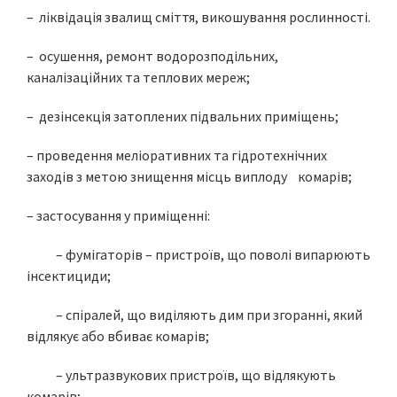
– ліквідація звалищ сміття, викошування рослинності.
– осушення, ремонт водорозподільних,
каналізаційних та теплових мереж;
– дезінсекція затоплених підвальних приміщень;
– проведення меліоративних та гідротехнічних
заходів з метою знищення місць виплоду комарів;
– застосування у приміщенні:
– фумігаторів – пристроїв, що поволі випарюють
інсектициди;
– спіралей, що виділяють дим при згоранні, який
відлякує або вбиває комарів;
– ультразвукових пристроїв, що відлякують
комарів;