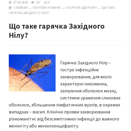
27.09.2024
357
0
ГЛАВНАЯ
→
ГАЛУЗЕВІ НОВИНИ
→
ОХОРОНА ЗДОРОВ'Я
→
ЩО ТАКЕ
ГАРЯЧКА ЗАХІДНОГО НІЛУ?
Що таке гарячка Західного
Нілу?
Гарячка Західного Нілу –
гостре інфекційне
захворювання, для якого
характерні лихоманка,
запалення оболонок мозку,
системне ураження слизових
оболонок, збільшення лімфатичних вузлів, в окремих
випадках – висип. Клінічні прояви захворювання
різноманітні: від безсимптомної інфекції до важкого
менінгіту або менінгоенцефаліту.