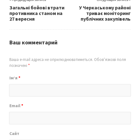
Загальні бойові втрати
У Черкаському районі
противника станом на
триває моніторинг
27 вересня
публічних закупівель
Ваш комментарий
Ваша e-mail адреса не оприлюднюватиметься.
Обов’язкові поля
позначені
*
Ім’я
*
Email
*
Сайт