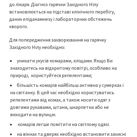
до лікаря. Діагноз гарячки Західного Нілу
встановлюється на підставі клінічного перебігу,
даних епіданамнезу і лабораторних обстежень
хворого.
Для попередження захворювання на гарячку
Західного Нілу необхідно:
уникати укусів комарами, кліщами. Якщо Ви
знаходитесь на відкритому повітрі, особливо на
природі, користуйтеся репелентами;
більшість комарів найбільш активна у сумерках і
на світанку. В цей час необхідно користуватись
репелентами від комах, а також носити одяг з
довгими рукавами, штани, шкарпетки або не
виходити на вулицю.
комарів легше помітити на світлому одязі.
на вікнах та дверях необхідно встановити захисні