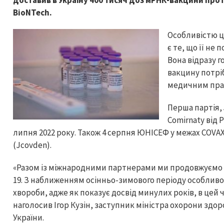
доставив в Україну 400 тисяч доз мРНК-вакцини прот
BioNTech.
Особливістю ці
є те, що її не
Вона відразу г
вакцину потрі
медичним пра
Перша партія,
Comirnaty від 
липня 2022 року. Також 4 серпня ЮНІСЕФ у межах COVAX
(Jcovden).
«Разом із міжнародними партнерами ми продовжуємо д
19. З наближенням осінньо-зимового періоду особливо
хвороби, адже як показує досвід минулих років, в цей 
наголосив Ігор Кузін, заступник міністра охорони здо
України.