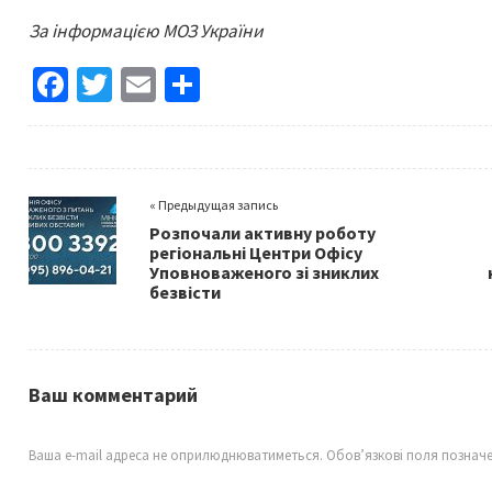
За інформацією МОЗ України
Fa
T
E
S
ce
wi
m
h
b
tt
ai
ar
o
er
l
e
« Предыдущая запись
o
Розпочали активну роботу
k
регіональні Центри Офісу
Уповноваженого зі зниклих
безвісти
Ваш комментарий
Ваша e-mail адреса не оприлюднюватиметься.
Обов’язкові поля познач