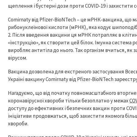
щеплення і бустерні дози проти COVID-19 і захистити с
Comirnaty від Pfizer-BioNTech – це мРНК-вакцина, що 
рибонуклеїнової кислоти (мРНК), яка кодує шипоподі
2. Після введення вакцини ця мРНК потрапляє в клітин
«інструкцію», як створити цей білок. Імунна система р
виробляє антитіла до нього. Так організм вчиться, як з
вірусом.
Вакцина дозволена для екстреного застосування Всесв
Україні вакцину Comirnaty від Pfizer-BioNTech зареєстр
Нагадуємо, що від початку повномасштабного вторгне
коронавірусної хвороби тільки безоплатно у межах
CO
доступу до ефективних і безпечних вакцин проти COVID-
ініціативи продовжаться, щоб захистити якомога більш
хвороби.