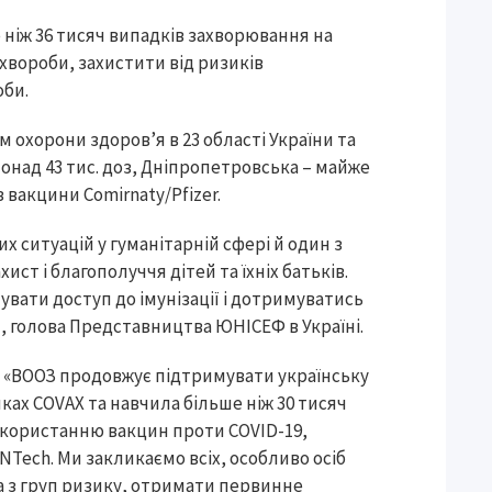
 ніж 36 тисяч випадків захворювання на
хвороби, захистити від ризиків
роби.
 охорони здоров’я в 23 області України та
понад 43 тис. доз, Дніпропетровська – майже
оз вакцини Comirnaty/Pfizer.
х ситуацій у гуманітарній сфері й один з
т і благополуччя дітей та їхніх батьків.
вати доступ до імунізації і дотримуватись
, голова Представництва ЮНІСЕФ в Україні.
в: «ВООЗ продовжує підтримувати українську
ках COVAX та навчила більше ніж 30 тисяч
користанню вакцин проти COVID-19,
Tech. Ми закликаємо всіх, особливо осіб
а з груп ризику, отримати первинне