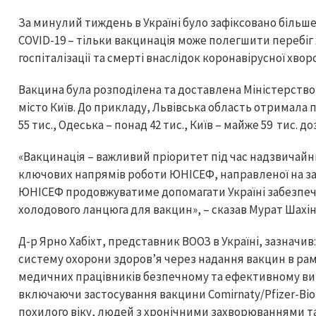
За минулий тиждень в Україні було зафіксовано більше
COVID-19 – тільки вакцинація може полегшити перебіг 
госпіталізації та смерті внаслідок коронавірусної хво
Вакцина була розподілена та доставлена Міністерством
місто Київ. До прикладу, Львівська область отримала 
55 тис., Одеська – понад 42 тис., Київ – майже 59 тис. д
«Вакцинація – важливий пріоритет під час надзвичайни
ключових напрямів роботи ЮНІСЕФ, направленої на захис
ЮНІСЕФ продовжуватиме допомагати Україні забезпечу
холодового ланцюга для вакцин», – сказав Мурат Шахін
Д-р Ярно Хабіхт, представник ВООЗ в Україні, зазначи
систему охорони здоров’я через надання вакцин в рам
медичних працівників безпечному та ефективному ви
включаючи застосування вакцини Comirnaty/Pfizer-BioN
похилого віку, людей з хронічними захворюваннями т