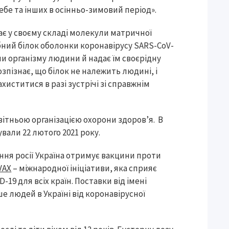
ебе та інших в осінньо-зимовий період».
має у своєму складі молекули матричної
бний білок оболонки коронавірусу SARS-CoV-
и організму людини й надає їм своєрідну
озпізнає, що білок не належить людині, і
ахиститися в разі зустрічі зі справжнім
ітньою організацією охорони здоров’я. В
ували 22 лютого 2021 року.
ння росії Україна отримує вакцини проти
VAX
– міжнародної ініціативи, яка сприяє
19 для всіх країн. Поставки від імені
е людей в Україні від коронавірусної