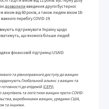
слі та діти віком від 12 років. Бустерну дозу
їні
дозволили
введення другої бустерної
 віком від 60 років, а також людям віком 18-
 важкого перебігу COVID-19.
овжують підтримувати Україну щодо
нтуватимуть, що якомога більше людей
вдяки фінансовій підтримці USAID.
ивого та рівноправного доступу до вакцин
координують Глобальний альянс з вакцин та
 готовності до епідемій (
CEPI
),
закупівель та логістики вакцин проти COVID-
ільства, виробниками вакцин, урядами США,
ом та іншими.