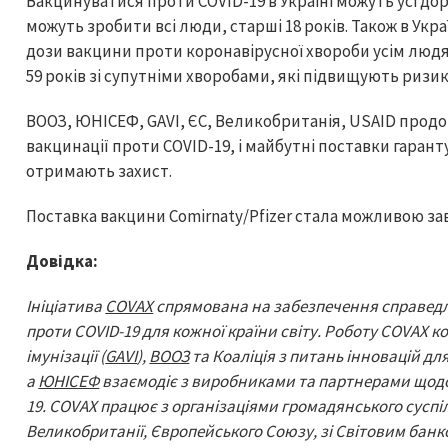
Вакцинуватися проти COVID-19 в Україні можуть усі доро
можуть зробити всі люди, старші 18 років. Також в Укра
дози вакцини проти коронавірусної хвороби усім людям
59 років зі супутніми хворобами, які підвищують ризик
ВООЗ, ЮНІСЕФ, GAVI, ЄС, Великобританія, USAID прод
вакцинації проти COVID-19, і майбутні поставки гара
отримають захист.
Поставка вакцини Comirnaty/Pfizer стала можливою за
Довідка:
Ініціатива
COVAХ
спрямована на забезпечення справедл
проти COVID-19 для кожної країни світу. Роботу COVAX 
імунізації (
GAVI
),
ВООЗ
та Коаліція з питань інновацій для
а
ЮНІСЕФ
взаємодіє з виробниками та партнерами щодо 
19. COVAX працює з організаціями громадянського сусп
Великобританії, Європейського Союзу, зі Світовим банк