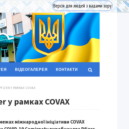
Версія для людей з вадами зору
РЕЯ
ВІДЕОГАЛЕРЕЯ
КОНТАКТИ
PFIZER У РАМКАХ COVAX
er у рамках COVAX
 межах міжнародної ініціативи COVAX