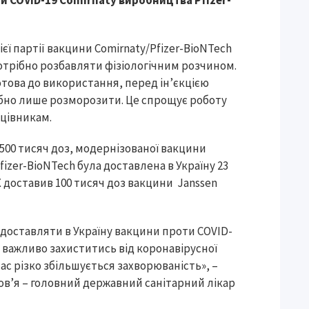
и COVID-19 Comirnaty виробництва Pfizer-
єї партії вакцини Comirnaty/Pfizer-BioNTech
 потрібно розбавляти фізіологічним розчином.
отова до використання, перед ін’єкцією
бно лише розморозити. Це спрощує роботу
цівникам.
 500 тисяч доз, модернізованої вакцини
Pfizer-BioNTech була доставлена в Україну 23
 доставив 100 тисяч доз вакцини Janssen
оставляти в Україну вакцини проти COVID-
 важливо захиститись від коронавірусної
час різко збільшується захворюваність», –
ров’я – головний державний санітарний лікар