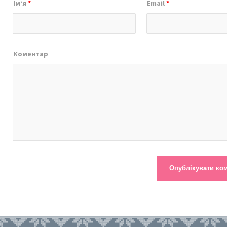
Ім’я
*
Email
*
Коментар