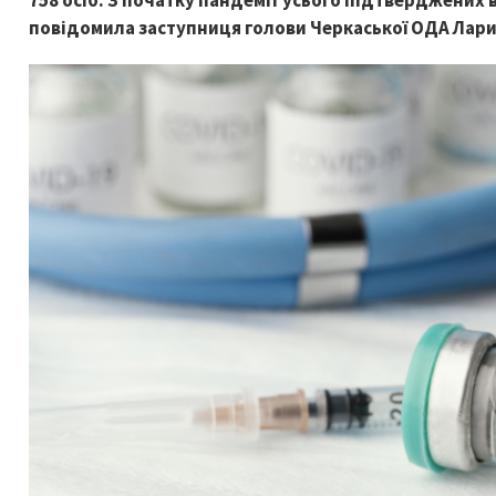
758 осіб. З початку пандемії усього підтверджених в
повідомила заступниця голови Черкаської ОДА Лар