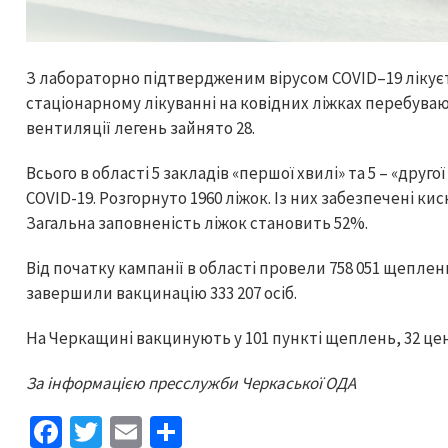
З лабораторно підтвердженим вірусом COVID–19 лікуєть
стаціонарному лікуванні на ковідних ліжках перебувають
вентиляції легень зайнято 28.
Всього в області 5 закладів «першої хвилі» та 5 – «друг
COVID-19. Розгорнуто 1960 ліжок. Із них забезпечені к
Загальна заповненість ліжок становить 52%.
Від початку кампанії в області провели 758 051 щеплен
завершили вакцинацію 333 207 осіб.
На Черкащині вакцинують у 101 пункті щеплень, 32 цен
За інформацією пресслужби Черкаської ОДА
Fa
T
E
S