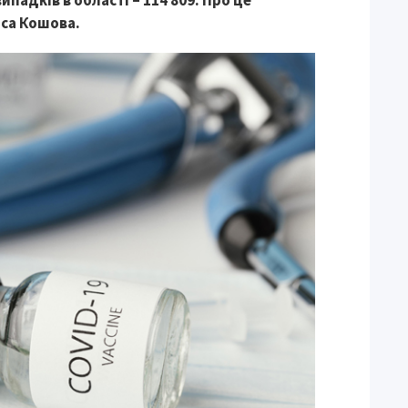
ипадків в області – 114 809. Про це
иса Кошова.