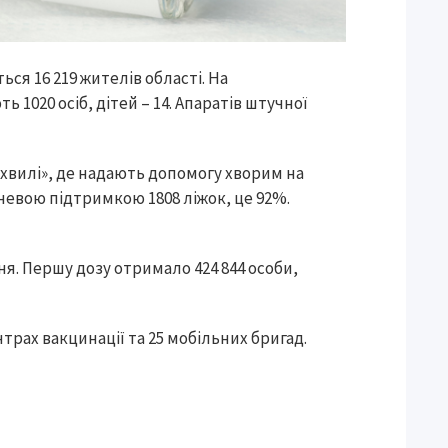
ся 16 219 жителів області. На
 1020 осіб, дітей – 14. Апаратів штучної
ої хвилі», де надають допомогу хворим на
исневою підтримкою 1808 ліжок, це 92%.
ня. Першу дозу отримало 424 844 особи,
трах вакцинації та 25 мобільних бригад.