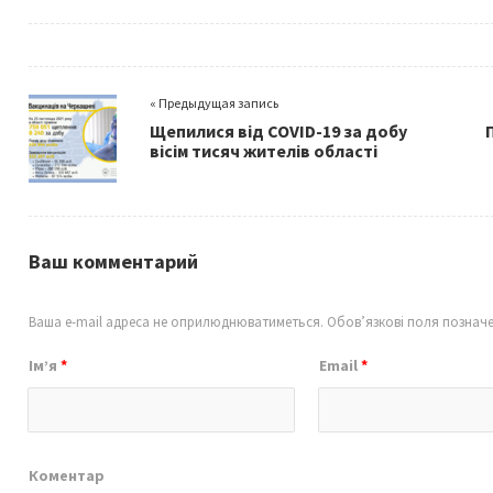
ce
wi
m
h
b
tt
ai
ar
o
er
l
e
« Предыдущая запись
o
Щепилися від COVID-19 за добу
k
вісім тисяч жителів області
Ваш комментарий
Ваша e-mail адреса не оприлюднюватиметься.
Обов’язкові поля познач
Ім’я
*
Email
*
Коментар