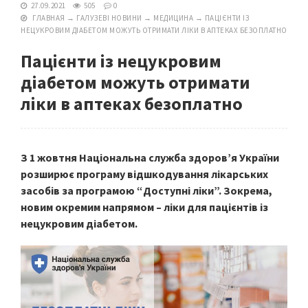
27.09.2021
505
0
ГЛАВНАЯ
→
ГАЛУЗЕВІ НОВИНИ
→
МЕДИЦИНА
→
ПАЦІЄНТИ ІЗ
НЕЦУКРОВИМ ДІАБЕТОМ МОЖУТЬ ОТРИМАТИ ЛІКИ В АПТЕКАХ БЕЗОПЛАТНО
Пацієнти із нецукровим
діабетом можуть отримати
ліки в аптеках безоплатно
З 1 жовтня Національна служба здоров’я України
розширює програму відшкодування лікарських
засобів за програмою “Доступні ліки”. Зокрема,
новим окремим напрямом – ліки для пацієнтів із
нецукровим діабетом.