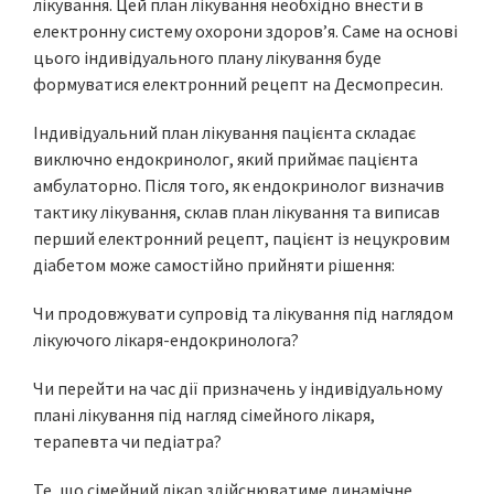
лікування. Цей план лікування необхідно внести в
електронну систему охорони здоров’я. Саме на основі
цього індивідуального плану лікування буде
формуватися електронний рецепт на Десмопресин.
Індивідуальний план лікування пацієнта складає
виключно ендокринолог, який приймає пацієнта
амбулаторно. Після того, як ендокринолог визначив
тактику лікування, склав план лікування та виписав
перший електронний рецепт, пацієнт із нецукровим
діабетом може самостійно прийняти рішення:
Чи продовжувати супровід та лікування під наглядом
лікуючого лікаря-ендокринолога?
Чи перейти на час дії призначень у індивідуальному
плані лікування під нагляд сімейного лікаря,
терапевта чи педіатра?
Те, що сімейний лікар здійснюватиме динамічне