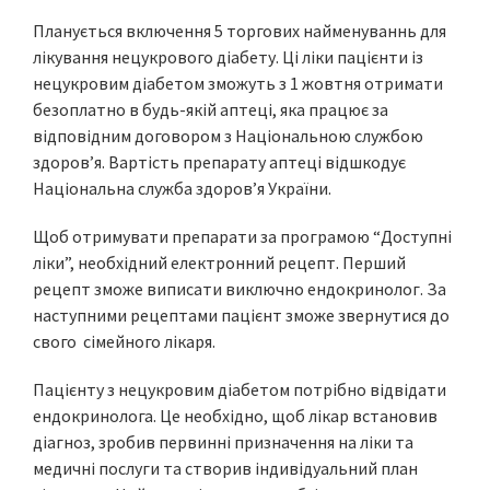
Планується включення 5 торгових найменуваннь для
лікування нецукрового діабету. Ці ліки пацієнти із
нецукровим діабетом зможуть з 1 жовтня отримати
безоплатно в будь-якій аптеці, яка працює за
відповідним договором з Національною службою
здоров’я. Вартість препарату аптеці відшкодує
Національна служба здоров’я України.
Щоб отримувати препарати за програмою “Доступні
ліки”, необхідний електронний рецепт. Перший
рецепт зможе виписати виключно ендокринолог. За
наступними рецептами пацієнт зможе звернутися до
свого сімейного лікаря.
Пацієнту з нецукровим діабетом потрібно відвідати
ендокринолога. Це необхідно, щоб лікар встановив
діагноз, зробив первинні призначення на ліки та
медичні послуги та створив індивідуальний план