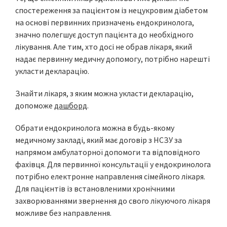
спостереження за пацієнтом із нецукровим діабетом
на основі первинних призначень ендокринолога,
значно полегшує доступ пацієнта до необхідного
лікування. Але тим, хто досі не обрав лікаря, який
надає первинну медичну допомогу, потрібно нарешті
укласти декларацію.
Знайти лікаря, з яким можна укласти декларацію,
допоможе
дашборд
.
Обрати ендокринолога можна в будь-якому
медичному закладі, який має договір з НСЗУ за
напрямом амбулаторної допомоги та відповідного
фахівця. Для первинної консультації у ендокринолога
потрібно електронне направлення сімейного лікаря.
Для пацієнтів із встановленими хронічними
захворюваннями звернення до свого лікуючого лікаря
можливе без направлення.