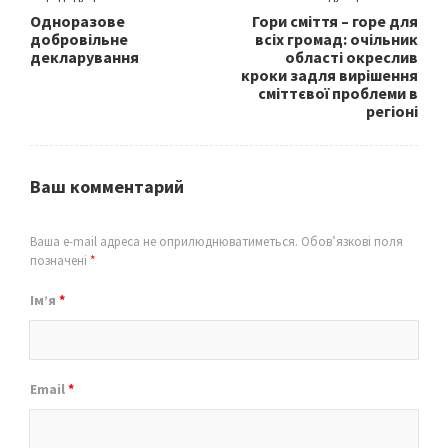
Одноразове
Гори сміття – горе для
добровільне
всіх громад: очільник
декларування
області окреслив
кроки задля вирішення
сміттєвої проблеми в
регіоні
Ваш комментарий
Ваша e-mail адреса не оприлюднюватиметься.
Обов’язкові поля
позначені
*
Ім’я
*
Email
*