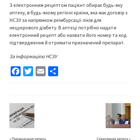
З електронним рецептом пацієнт обирає будь-яку
аптеку, в будь-якому регіоні країни, яка має договір з
НСЗУ за напрямком реімбурсації ліків для
нецукрового діабету. В аптеці потрібно надати
електронний рецепт або назвати його номер та код
підтвердження й отримати призначений препарат.
За інформацією НСЗУ
Fa
T
E
S
ce
wi
m
h
b
tt
ai
ar
o
er
l
e
o
k
« Предыдущая запись
Следующая запись »