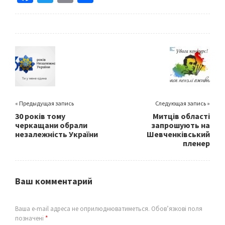
ce
wi
m
h
b
tt
ai
ar
o
er
l
e
o
k
« Предыдущая запись
Следующая запись »
30 років тому
Митців області
черкащани обрали
запрошують на
незалежність України
Шевченківський
пленер
Ваш комментарий
Ваша e-mail адреса не оприлюднюватиметься.
Обов’язкові поля
позначені
*