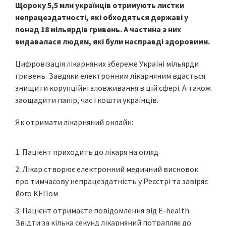
Щороку 5,5 млн українців отримують листки
непрацездатності, які обходяться державі у
понад 18 мільярдів гривень. А частина з них
видавалася людям, які були насправді здоровими.
Цифровізація лікарняних збереже Україні мільярди
гривень. Завдяки електронним лікарняним вдасться
знищити корупційні зловживання в цій сфері. А також
заощадити папір, час і кошти українців.
Як отримати лікарняний онлайн:
Пацієнт приходить до лікаря на огляд
Лікар створює електронний медичний висновок
про тимчасову непрацездатність у Реєстрі та завіряє
його КЕПом
Пацієнт отримаєте повідомлення від E-health.
Звідти за кілька секунд лікарняний потрапляє до