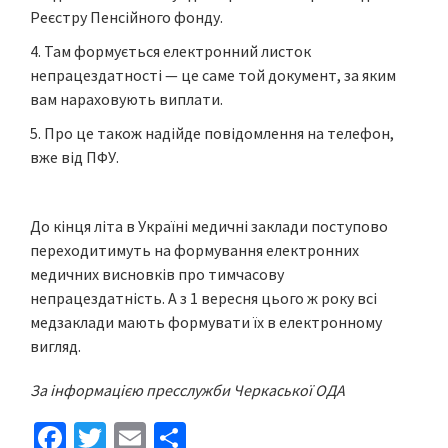
Реєстру Пенсійного фонду.
Там формується електронний листок
непрацездатності — це саме той документ, за яким
вам нараховують виплати.
Про це також надійде повідомлення на телефон,
вже від ПФУ.
До кінця літа в Україні медичні заклади поступово
переходитимуть на формування електронних
медичних висновків про тимчасову
непрацездатність. А з 1 вересня цього ж року всі
медзаклади мають формувати їх в електронному
вигляд.
За інформацією пресслужби Черкаської ОДА
Fa
T
E
S