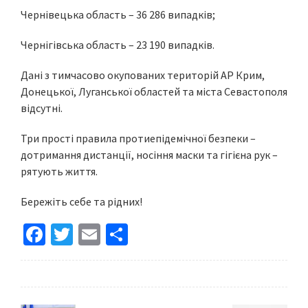
Чернівецька область – 36 286 випадків;
Чернігівська область – 23 190 випадків.
Дані з тимчасово окупованих територій АР Крим,
Донецької, Луганської областей та міста Севастополя
відсутні.
Три прості правила протиепідемічної безпеки –
дотримання дистанції, носіння маски та гігієна рук –
рятують життя.
Бережіть себе та рідних!
Fa
T
E
S
ce
wi
m
h
b
tt
ai
ar
o
er
l
e