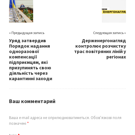
o
k
« Предыдущая запись
Следующая запись »
Уряд затвердив
Держенергонагляд
Порядок надання
контролює розчистку
одноразової
трас повітряних ліній у
компенсації
регіонах
підприємцям, які
призупинять свою
діяльність через
карантинні заходи
Ваш комментарий
Ваша e-mail адреса не оприлюднюватиметься.
Обов’язкові поля
позначені
*