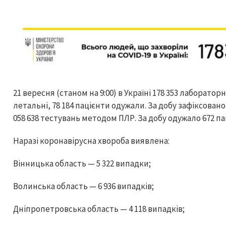
21 вересня (станом на 9:00) в Україні 178 353 лаборатор
летальні, 78 184 пацієнти одужали. За добу зафіксовано
058 638 тестувань методом ПЛР. За добу одужало 672 па
Наразі коронавірусна хвороба виявлена:
Вінницька область — 5 322 випадки;
Волинська область — 6 936 випадків;
Дніпропетровська область — 4 118 випадків;