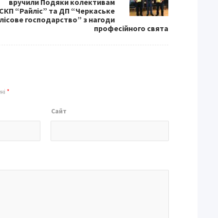
вручили Подяки колективам
СКП “Райліс” та ДП “Черкаське
лісове господарство” з нагоди
професійного свята
ені
*
Сайт