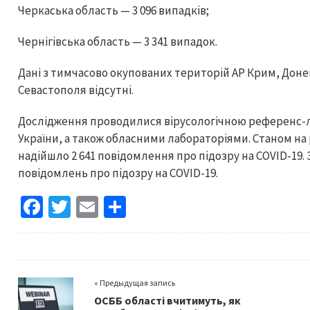
Черкаська область — 3 096 випадків;
Чернігівська область — 3 341 випадок.
Дані з тимчасово окупованих територій АР Крим, Донец
Севастополя відсутні.
Дослідження проводилися вірусологічною референс-л
України, а також обласними лабораторіями. Станом на 
надійшло 2 641 повідомлення про підозру на COVID-19. 
повідомлень про підозру на COVID-19.
Fa
T
E
S
ce
wi
m
h
b
tt
ai
ar
o
er
l
e
« Предыдущая запись
o
ОСББ області вчитимуть, як