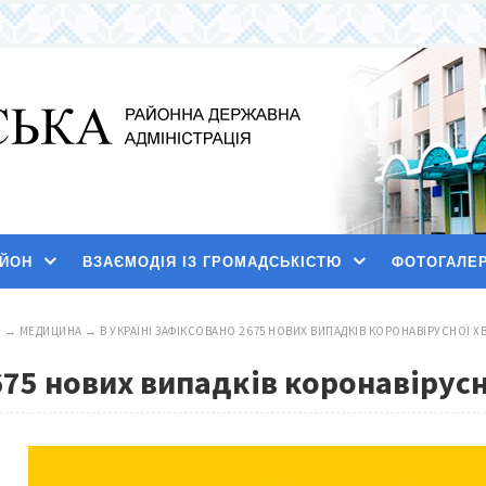
АЙОН
ВЗАЄМОДІЯ ІЗ ГРОМАДСЬКІСТЮ
ФОТОГАЛЕ
И
→
МЕДИЦИНА
→
В УКРАЇНІ ЗАФІКСОВАНО 2 675 НОВИХ ВИПАДКІВ КОРОНАВІРУСНОЇ Х
 675 нових випадків коронавірус