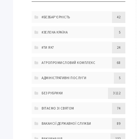
#БЕЗБАР'ЄРНІСТЬ
42
#ЗЕЛЕНА КРАЇНА
5
#ТИ ЯК?
24
АГРОПРОМИСЛОВИЙ КОМПЛЕКС
68
АДМІНІСТРАТИВНІ ПОСЛУГИ
5
БЕЗ РУБРИКИ
3 112
ВІТАЄМО ЗІ СВЯТОМ
74
ВАКАНСІЇ ДЕРЖАВНОЇ СЛУЖБИ
89
ВАКЦИНАЦІЯ
132