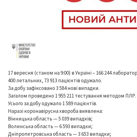
17 вересня (станом на 9:00) в Україні – 166 244 лаборат
400 летальних, 73 913 пацієнтів одужало.
За добу зафіксовано 3 584 нові випадки.
Загалом проведено 1 955 211 тестування методом ПЛР.
Усього за добу одужало 1 589 пацієнтів.
Наразі коронавірусна хвороба виявлена:
Вінницька область — 5 039 випадків;
Волинська область — 6 593 випадки;
Дніпропетровська область — 3 653 випадки;