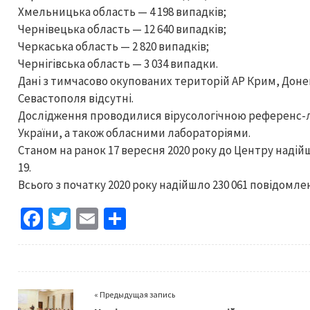
Хмельницька область — 4 198 випадків;
Чернівецька область — 12 640 випадків;
Черкаська область — 2 820 випадків;
Чернігівська область — 3 034 випадки.
Дані з тимчасово окупованих територій АР Крим, Донец
Севастополя відсутні.
Дослідження проводилися вірусологічною референс-л
України, а також обласними лабораторіями.
Станом на ранок 17 вересня 2020 року до Центру надій
19.
Всього з початку 2020 року надійшло 230 061 повідомле
Fa
T
E
S
ce
wi
m
h
b
tt
ai
ar
o
er
l
e
« Предыдущая запись
o