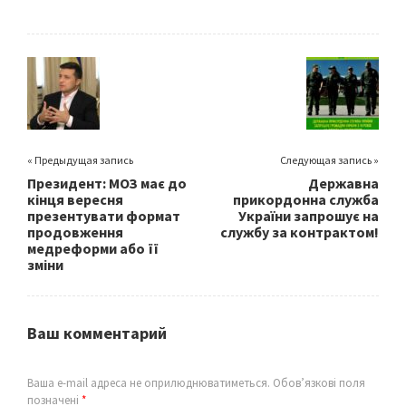
b
tt
ai
ar
o
er
l
e
o
k
« Предыдущая запись
Следующая запись »
Президент: МОЗ має до
Державна
кінця вересня
прикордонна служба
презентувати формат
України запрошує на
продовження
службу за контрактом!
медреформи або її
зміни
Ваш комментарий
Ваша e-mail адреса не оприлюднюватиметься.
Обов’язкові поля
позначені
*