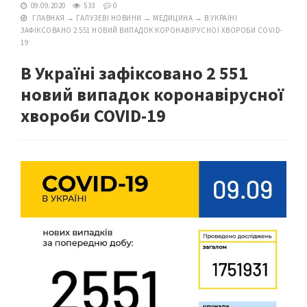
09.09.2020
533
0
ГЛАВНАЯ
→
ГАЛУЗЕВІ НОВИНИ
→
МЕДИЦИНА
→
В УКРАЇНІ
ЗАФІКСОВАНО 2 551 НОВИЙ ВИПАДОК КОРОНАВІРУСНОЇ ХВОРОБИ COVID-
19
В Україні зафіксовано 2 551
новий випадок коронавірусної
хвороби COVID-19