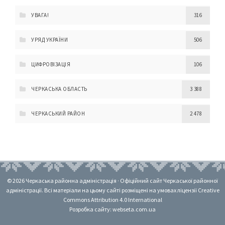
УВАГА!
316
УРЯД УКРАЇНИ
506
ЦИФРОВІЗАЦІЯ
106
ЧЕРКАСЬКА ОБЛАСТЬ
3 388
ЧЕРКАСЬКИЙ РАЙОН
2 478
© 2026 Черкаська районна адміністрація · Офіційний сайт Черкаської районної
адміністрації. Всі матеріали на цьому сайті розміщені на умовах ліцензії Creative
Commons Attribution 4.0 International
Розробка сайту: webseta.com.ua