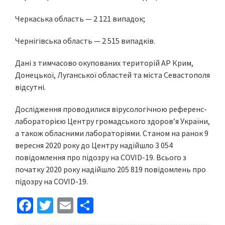
Черкаська область — 2 121 випадок;
Чернігівська область — 2 515 випадків.
Дані з тимчасово окупованих територій АР Крим,
Донецької, Луганської областей та міста Севастополя
відсутні.
Дослідження проводилися вірусологічною референс-
лабораторією Центру громадського здоров’я України,
а також обласними лабораторіями. Станом на ранок 9
вересня 2020 року до Центру надійшло 3 054
повідомлення про підозру на COVID-19. Всього з
початку 2020 року надійшло 205 819 повідомлень про
підозру на COVID-19.
Fa
T
E
S
ce
wi
m
h