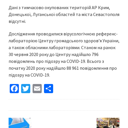
Дані з тимчасово окупованих територій АР Крим,
Донецької, Луганської областей та міста Севастополя
відсутні.
Дослідження проводилися вірусологічною референс-
лабораторією Центру громадського здоров’я України,
а також обласними лабораторіями. Станом на ранок
30 червня 2020 року до Центру надійшло 796
повідомлень про підозру на COVID-19. Всього з
початку 2020 року надійшло 88 961 повідомлення про
підозру на COVID-19.
Fa
T
E
S
ce
wi
m
h
b
tt
ai
ar
o
er
l
e
o