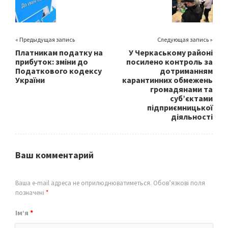
k
« Предыдущая запись
Следующая запись »
Платникам податку на
У Черкаському районі
прибуток: зміни до
посилено контроль за
Податкового кодексу
дотриманням
України
карантинних обмежень
громадянами та
суб’єктами
підприємницької
діяльності
Ваш комментарий
Ваша e-mail адреса не оприлюднюватиметься.
Обов’язкові поля
позначені
*
Ім’я
*