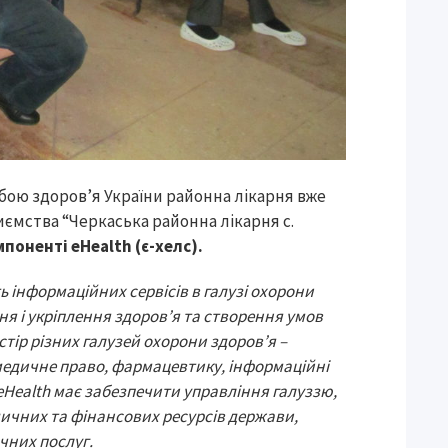
бою здоров’я України районна лікарня вже
ємства “Черкаська районна лікарня с.
поненті еHealth (є-хелс).
ть інформаційних сервісів в галузі охорони
я і укріплення здоров’я та створення умов
тір різних галузей охорони здоров’я –
едичне право, фармацевтику, інформаційні
 еHealth має забезпечити управління галуззю,
ичних та фінансових ресурсів держави,
ичних послуг.