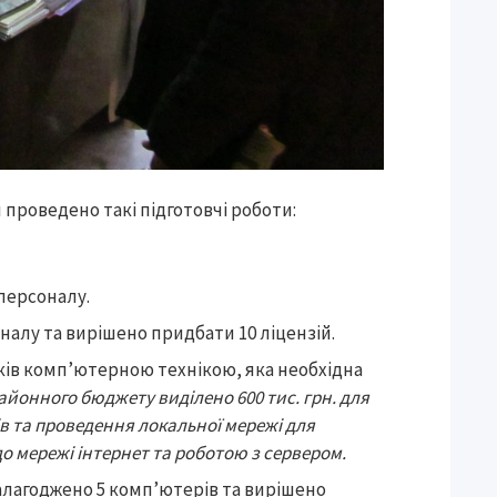
роведено такі підготовчі роботи:
персоналу.
алу та вирішено придбати 10 ліцензій.
ів комп’ютерною технікою, яка необхідна
айонного бюджету виділено 600 тис. грн. для
ів та проведення локальної мережі для
о мережі інтернет та роботою з сервером.
лагоджено 5 комп’ютерів та вирішено