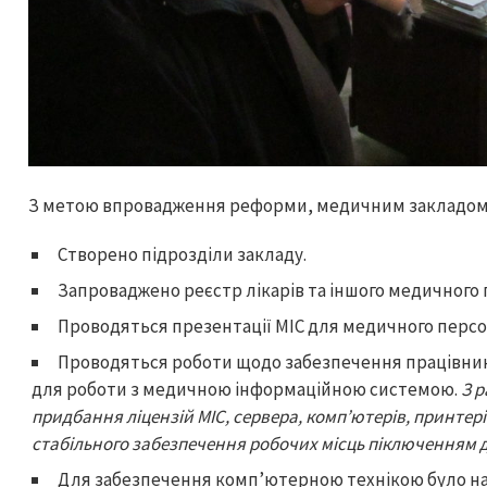
З метою впровадження реформи, медичним закладом п
Створено підрозділи закладу.
Запроваджено реєстр лікарів та іншого медичного 
Проводяться презентації МІС для медичного персон
Проводяться роботи щодо забезпечення працівник
для роботи з медичною інформаційною системою.
З р
придбання ліцензій МІС, сервера, комп’ютерів, принтер
стабільного забезпечення робочих місць піключенням д
Для забезпечення комп’ютерною технікою було на