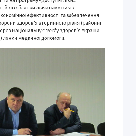
пти на програму «Доступні ліки».
, його обсяг визначатиметься з
 економічної ефективності та забезпечення
охорони здоров’я вторинного рівня (районні
через Національну службу здоров’я України.
ї) ланки медичної допомоги.