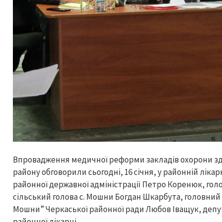
Впровадження медичної реформи закладів охорони зд
району обговорили сьогодні, 16 січня, у районній ліка
районної державної адміністрації Петро Коренюк, голо
сільський голова с. Мошни Богдан Шкарбута, головний 
Мошни” Черкаської районної ради Любов Іващук, депу
районної лікарні.