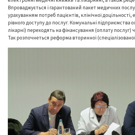
електронні медичні книжки та лікарняні, а також реце
Впроваджується і гарантований пакет медичних послуг
урахуванням потреб пацієнтів, клінічної доцільності,
рівного доступу до послуг. Комунальні підприємства 
лікарні) переходять на фінансування (оплату послуг) 
Так розпочнеться реформа вторинної (спеціалізовано