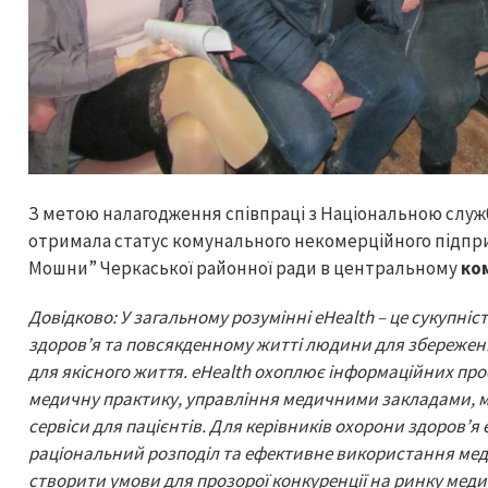
З метою налагодження співпраці з Національною служ
отримала статус комунального некомерційного підпри
Мошни” Черкаської районної ради в центральному
ком
Довідково: У загальному розумінні еHealth – це сукупніс
здоров’я та повсякденному житті людини для збереженн
для якісного життя. еHealth охоплює інформаційних прос
медичну практику, управління медичними закладами, м
сервіси для пацієнтів. Для керівників охорони здоров’я
раціональний розподіл та ефективне використання мед
створити умови для прозорої конкуренції на ринку мед