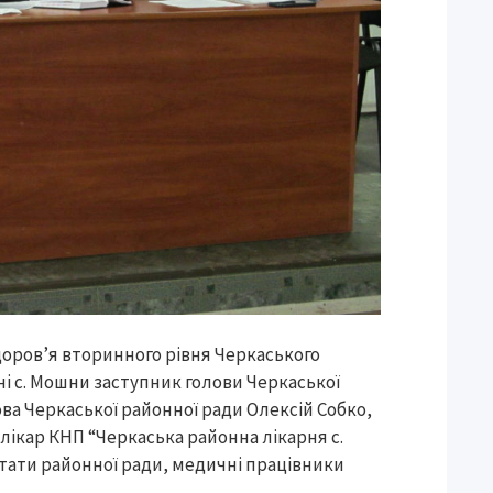
оров’я вторинного рівня Черкаського
рні с. Мошни заступник голови Черкаської
ва Черкаської районної ради Олексій Собко,
лікар КНП “Черкаська районна лікарня с.
тати районної ради, медичні працівники