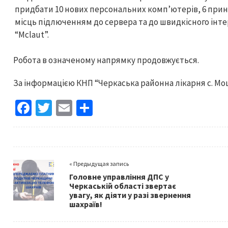
придбати 10 нових персональних комп’ютерів, 6 прин
місць підлюченням до сервера та до швидкісного інт
“Mclaut”.
Робота в означеному напрямку продовжується.
За інформацією КНП “Черкаська районна лікарня с. Мо
Fa
T
E
S
ce
wi
m
h
b
tt
ai
ar
o
er
l
e
« Предыдущая запись
o
Головне управління ДПС у
k
Черкаській області звертає
увагу, як діяти у разі звернення
шахраїв!