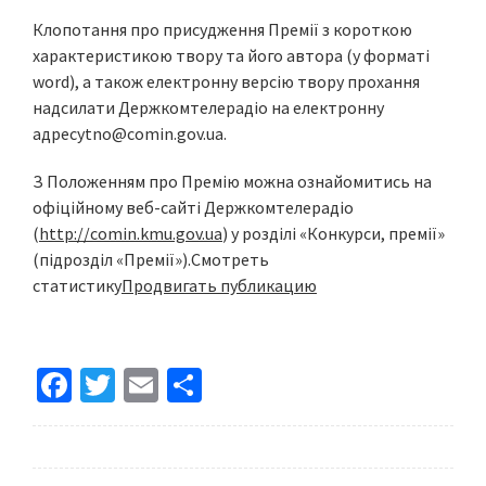
Клопотання про присудження Премії з короткою
характеристикою твору та його автора (у форматі
word), а також електронну версію твору прохання
надсилати Держкомтелерадіо на електронну
адресу
tno@comin.gov.ua
.
З Положенням про Премію можна ознайомитись на
офіційному веб-сайті Держкомтелерадіо
(
http://comin.kmu.gov.ua
) у розділі «Конкурси, премії»
(підрозділ «Премії»).
Смотреть
статистику
Продвигать публикацию
Fa
T
E
S
ce
wi
m
h
b
tt
ai
ar