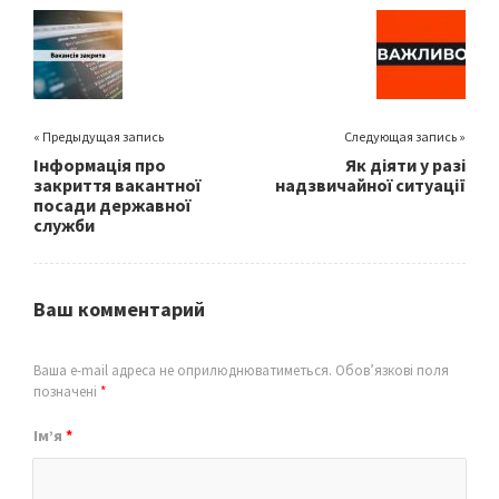
o
er
l
e
o
k
« Предыдущая запись
Следующая запись »
Інформація про
Як діяти у разі
закриття вакантної
надзвичайної ситуації
посади державної
служби
Ваш комментарий
Ваша e-mail адреса не оприлюднюватиметься.
Обов’язкові поля
позначені
*
Ім’я
*