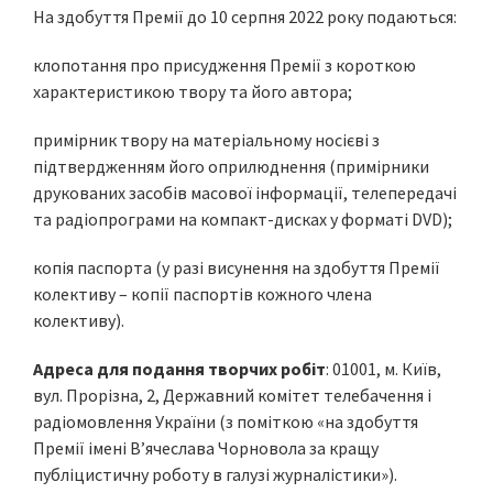
На здобуття Премії до 10 серпня 2022 року подаються:
клопотання про присудження Премії з короткою
характеристикою твору та його автора;
примірник твору на матеріальному носієві з
підтвердженням його оприлюднення (примірники
друкованих засобів масової інформації, телепередачі
та радіопрограми на компакт-дисках у форматі DVD);
копія паспорта (у разі висунення на здобуття Премії
колективу – копії паспортів кожного члена
колективу).
Адреса для подання творчих робіт
: 01001, м. Київ,
вул. Прорізна, 2, Державний комітет телебачення і
радіомовлення України (з поміткою «на здобуття
Премії імені В’ячеслава Чорновола за кращу
публіцистичну роботу в галузі журналістики»).