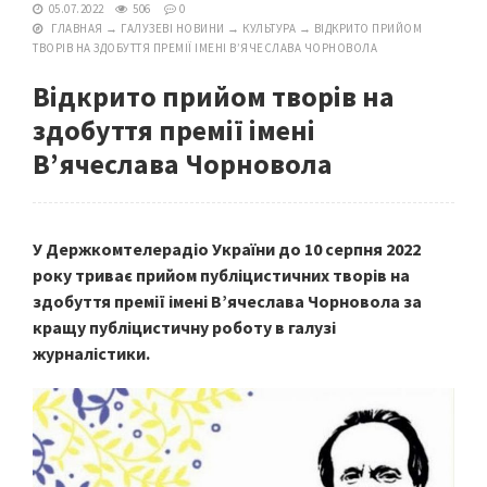
05.07.2022
506
0
ГЛАВНАЯ
→
ГАЛУЗЕВІ НОВИНИ
→
КУЛЬТУРА
→
ВІДКРИТО ПРИЙОМ
ТВОРІВ НА ЗДОБУТТЯ ПРЕМІЇ ІМЕНІ В’ЯЧЕСЛАВА ЧОРНОВОЛА
Відкрито прийом творів на
здобуття премії імені
В’ячеслава Чорновола
У Держкомтелерадіо України до 10 серпня 2022
року триває прийом публіцистичних творів на
здобуття премії імені В’ячеслава Чорновола за
кращу публіцистичну роботу в галузі
журналістики.