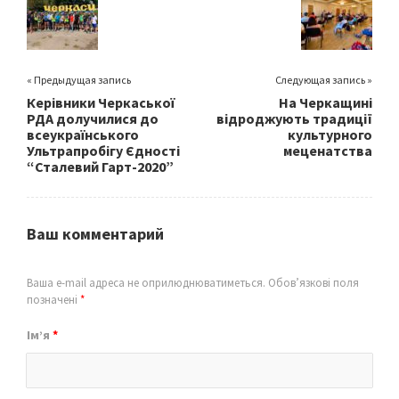
o
k
« Предыдущая запись
Следующая запись »
Керівники Черкаської
На Черкащині
РДА долучилися до
відроджують традиції
всеукраїнського
культурного
Ультрапробігу Єдності
меценатства
“Сталевий Гарт-2020”
Ваш комментарий
Ваша e-mail адреса не оприлюднюватиметься.
Обов’язкові поля
позначені
*
Ім’я
*