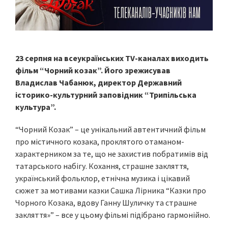
23 серпня на всеукраїнських TV-каналах виходить
фільм “Чорний козак”. Його зрежисував
Владислав Чабанюк, директор Державний
історико-культурний заповідник “Трипільська
культура”.
“Чорний Козак” – це унікальний автентичний фільм
про містичного козака, проклятого отаманом-
характерником за те, що не захистив побратимів від
татарського набігу. Кохання, страшне закляття,
український фольклор, етнічна музика і цікавий
сюжет за мотивами казки Сашка Лірника “Казки про
Чорного Козака, вдову Ганну Шуличку та страшне
закляття»” – все у цьому фільмі підібрано гармонійно.