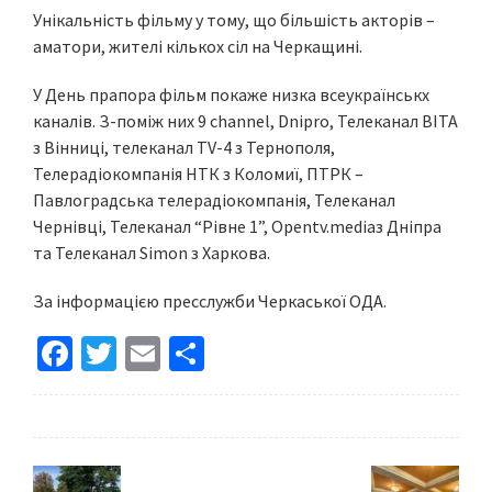
Унікальність фільму у тому, що більшість акторів –
аматори, жителі кількох сіл на Черкащині.
У День прапора фільм покаже низка всеукраїнськх
каналів. З-поміж них 9 сhannel, Dnipro, Телеканал ВІТА
з Вінниці, телеканал TV-4 з Тернополя,
Телерадіокомпанія НТК з Коломиї, ПТРК –
Павлоградська телерадіокомпанія, Телеканал
Чернівці, Телеканал “Рівне 1”, Opentv.mediaз Дніпра
та Телеканал Simon з Харкова.
За інформацією пресслужби Черкаської ОДА.
Fa
T
E
S
ce
wi
m
h
b
tt
ai
ar
o
er
l
e