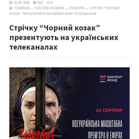
21.08.2020
603
0
ГЛАВНАЯ
→
ГАЛУЗЕВІ НОВИНИ
→
КУЛЬТУРА
→
СТРІЧКУ “ЧОРНИЙ
КОЗАК” ПРЕЗЕНТУЮТЬ НА УКРАЇНСЬКИХ ТЕЛЕКАНАЛАХ
Стрічку “Чорний козак”
презентують на українських
телеканалах