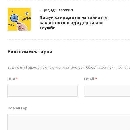
o
er
l
e
« Предыдущая запись
o
Пошук кандидатів на зайняття
k
вакантної посади державної
служби
Ваш комментарий
Ваша e-mail адреса не оприлюднюватиметься.
Обов’язкові поля познач
Ім’я
*
Email
*
Коментар