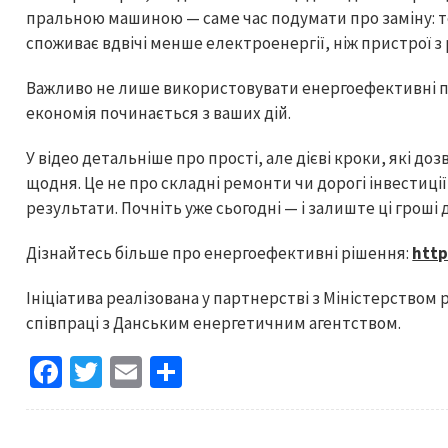
пральною машиною — саме час подумати про заміну: т
споживає вдвічі менше електроенергії, ніж пристрої з
Важливо не лише використовувати енергоефективні пр
економія починається з ваших дій.
У відео детальніше про прості, але дієві кроки, які 
щодня. Це не про складні ремонти чи дорогі інвестиці
результати. Почніть уже сьогодні — і залиште ці гроші 
Дізнайтесь більше про енергоефективні рішення:
http
Ініціатива реалізована у партнерстві з Міністерством 
співпраці з Данським енергетичним агентством.
Fa
T
E
S
ce
wi
m
h
b
tt
ai
ar