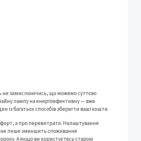
ть не замислюючись, що можемо суттєво
чайну лампу на енергоефективну — вже
дин із багатьох способів зберегти ваші кошти.
мфорт, а про перевитрати. Налаштування
 °C не лише зменшить споживання
щороку. А якщо ви користуєтесь старою