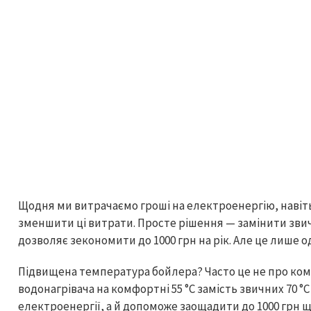
Щодня ми витрачаємо гроші на електроенергію, наві
зменшити ці витрати. Просте рішення — замінити зви
дозволяє зекономити до 1000 грн на рік. Але це лише о
Підвищена температура бойлера? Часто це не про ко
водонагрівача на комфортні 55 °C замість звичних 70
електроенергії, а й допоможе заощадити до 1000 грн 