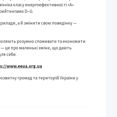
ехніка класу енергоефективності «А»
 рейтингами D–G.
илади, а й змінити свою поведінку —
дозволяють розумно споживати та економити
ї — це про маленькі зміни, що дають
для себе.
s://www.eeua.org.ua
розвитку громад та територій України у