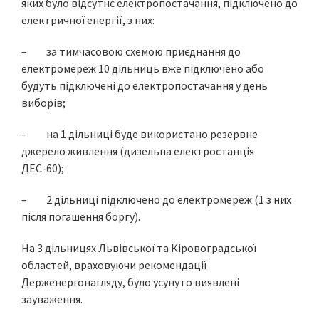
яких було відсутнє електропостачання, підключено до
електричної енергії, з них:
– за тимчасовою схемою приєднання до
електромереж 10 дільниць вже підключено або
будуть підключені до електропостачання у день
виборів;
– на 1 дільниці буде використано резервне
джерело живлення (дизельна електростанція
ДЕС-60);
– 2 дільниці підключено до електромереж (1 з них
після погашення боргу).
На 3 дільницях Львівської та Кіровоградської
областей, враховуючи рекомендації
Держенергонагляду, було усунуто виявлені
зауваження.