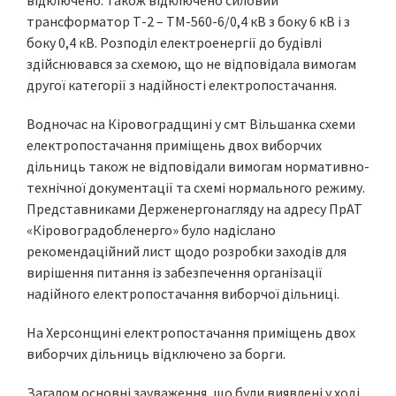
відключено. Також відключено силовий
трансформатор Т-2 – ТМ-560-6/0,4 кВ з боку 6 кВ і з
боку 0,4 кВ. Розподіл електроенергії до будівлі
здійснювався за схемою, що не відповідала вимогам
другої категорії з надійності електропостачання.
Водночас на Кіровоградщині у смт Вільшанка схеми
електропостачання приміщень двох виборчих
дільниць також не відповідали вимогам нормативно-
технічної документації та схемі нормального режиму.
Представниками Держенергонагляду на адресу ПрАТ
«Кіровоградобленерго» було надіслано
рекомендаційний лист щодо розробки заходів для
вирішення питання із забезпечення організації
надійного електропостачання виборчої дільниці.
На Херсонщині електропостачання приміщень двох
виборчих дільниць відключено за борги.
Загалом основні зауваження, що були виявлені у ході