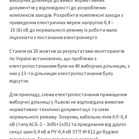
виборчих дільниць до вимог нормативних
документів у відповідності до розроблених
комплексів заходів. Розробити комплексні заходи з
приведення електричних мереж напругою 0,4 –
10 (6) кВ до нормального режиму їх роботи мали
ліцензіати з постачання електроенергії.
Станом на 20 жовтня за результатами моніторингів
по Україні встановлено, що проблеми з
електропостачанням були на 40 виборчих дільницях, з
них у 13-ти дільницях електропостачання було
відсутнє.
Для прикладу, схема електропостачання приміщення
виборчої дільниці у Львові не відповідала вимогам
нормативно-технічної документації та схемі
нормального режиму. Зокрема, кабельна лінія КЛ-0,4
кВ (типу АСБ-1 – 3х95+1х35) та приєднання від другої
секції шин 0,4 кВ в РУ-0,4 кВ ЗТП № 612 до будівлі