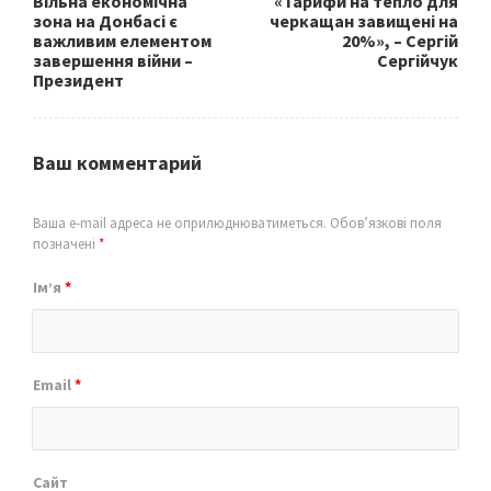
Вільна економічна
«Тарифи на тепло для
зона на Донбасі є
черкащан завищені на
важливим елементом
20%», – Сергій
завершення війни –
Сергійчук
Президент
Ваш комментарий
Ваша e-mail адреса не оприлюднюватиметься.
Обов’язкові поля
позначені
*
Ім’я
*
Email
*
Сайт