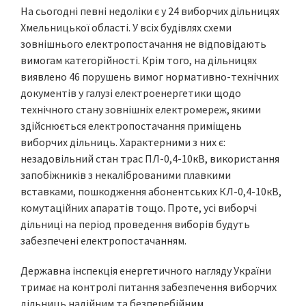
На сьогодні певні недоліки є у 24 виборчих дільницях
Хмельницької області. У всіх будівлях схеми
зовнішнього електропостачання не відповідають
вимогам категорійності. Крім того, на дільницях
виявлено 46 порушень вимог нормативно-технічних
документів у галузі електроенергетики щодо
технічного стану зовнішніх електромереж, якими
здійснюється електропостачання приміщень
виборчих дільниць. Характерними з них є:
незадовільний стан трас ПЛ-0,4-10кВ, використання
запобіжників з некаліброваними плавкими
вставками, пошкодження абонентських КЛ-0,4-10кВ,
комутаційних апаратів тощо. Проте, усі виборчі
дільниці на період проведення виборів будуть
забезпечені електропостачанням.
Державна інспекція енергетичного нагляду України
тримає на контролі питання забезпечення виборчих
дільниць надійним та безперебійним