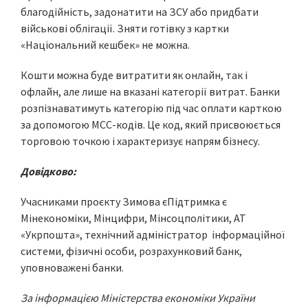
благодійність, задонатити на ЗСУ або придбати
військові облігації. Зняти готівку з картки
«Національний кешбек» не можна.
Кошти можна буде витратити як онлайн, так і
офлайн, але лише на вказані категорії витрат. Банки
розпізнаватимуть категорію під час оплати карткою
за допомогою МСС-кодів. Це код, який присвоюється
торговою точкою і характеризує напрям бізнесу.
Довідково:
Учасниками проєкту Зимова єПідтримка є
Мінекономіки, Мінцифри, Мінсоцполітики, АТ
«Укрпошта», технічний адміністратор інформаційної
системи, фізичні особи, розрахунковий банк,
уповноважені банки.
За інформацією Міністерства економіки України