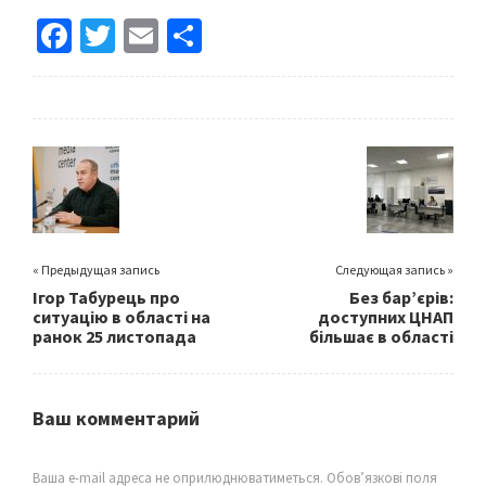
Fa
T
E
S
ce
wi
m
h
b
tt
ai
ar
o
er
l
e
o
k
« Предыдущая запись
Следующая запись »
Ігор Табурець про
Без бар’єрів:
ситуацію в області на
доступних ЦНАП
ранок 25 листопада
більшає в області
Ваш комментарий
Ваша e-mail адреса не оприлюднюватиметься.
Обов’язкові поля