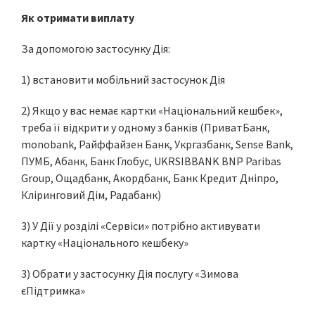
Як отримати виплату
За допомогою застосунку Дія:
1) встановити мобільний застосунок Дія
2) Якщо у вас немає картки «Національний кешбек»,
треба її відкрити у одному з банків (ПриватБанк,
monobank, Райффайзен Банк, Укргазбанк, Sense Bank,
ПУМБ, Абанк, Банк Глобус, UKRSIBBANK BNP Paribas
Group, Ощадбанк, Акордбанк, Банк Кредит Дніпро,
Кліринговий Дім, Радабанк)
3) У Дії у розділі «Сервіси» потрібно активувати
картку «Національного кешбеку»
3) Обрати у застосунку Дія послугу «Зимова
єПідтримка»