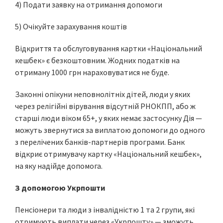
4) Подати заявку на отримання допомоги
5) Очікуйте зарахування коштів
Відкриття та обслуговування картки «Національний
кешбек» є безкоштовним. Жодних податків на
отриману 1000 грн нараховуватися не буде.
Законні опікуни неповнолітніх дітей, люди у яких
через релігійні вірування відсутній РНОКПП, або ж
старші люди віком 65+, у яких немає застосунку Дія —
можуть звернутися за виплатою допомоги до одного
з перелічених банків-партнерів програми. Банк
відкриє отримувачу картку «Національний кешбек»,
на яку надійде допомога.
З допомогою Укрпошти
Пенсіонери та люди з інвалідністю 1 та 2 групи, які
отримують виплати через «Укрпошту» — зможуть