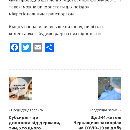
також можна використати для поїздок
міжрегіональним транспортом.
Якщо у вас залишились ще питання, пишіть в
коментарях — будемо раді на них відповісти.
Fa
T
E
S
ce
wi
m
h
b
tt
ai
ar
o
er
l
e
o
k
« Предыдущая запись
Следующая запись »
Субсидія – це
Ще 544 жителі
допомога від держави,
Черкащини захворіли
тим, хто цього
на COVID-19 за добу