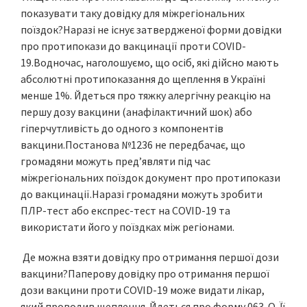
показувати таку довідку для міжрегіональних
поїздок?Наразі не існує затвердженої форми довідки
про протипокази до вакцинації проти COVID-
19.Водночас, наголошуємо, що осіб, які дійсно мають
абсолютні протипоказання до щеплення в Україні
менше 1%. Йдеться про тяжку алергічну реакцію на
першу дозу вакцини (анафілактичний шок) або
гіперчутливість до одного з компонентів
вакцини.Постанова №1236 не передбачає, що
громадяни можуть пред’являти під час
міжрегіональних поїздок документ про протипокази
до вакцинації.Наразі громадяни можуть зробити
ПЛР-тест або експрес-тест на COVID-19 та
використати його у поїздках між регіонами.
Де можна взяти довідку про отримання першої дози
вакцини?Паперову довідку про отримання першої
дози вакцини проти COVID-19 може видати лікар,
який проводив щеплення. Йдеться про форму 063-О. Її