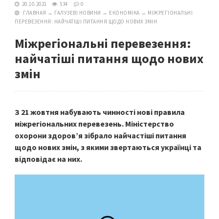
20.10.2021
534
0
ГЛАВНАЯ
→
ГАЛУЗЕВІ НОВИНИ
→
ЕКОНОМІКА
→
МІЖРЕГІОНАЛЬНІ
ПЕРЕВЕЗЕННЯ: НАЙЧАТІШІ ПИТАННЯ ЩОДО НОВИХ ЗМІН
Міжрегіональні перевезення:
найчатіші питання щодо нових
змін
З 21 жовтня набувають чинності нові правила
міжрегіональних перевезень. Міністерство
охорони здоров’я зібрало найчастіші питання
щодо нових змін, з якими звертаються українці та
відповідає на них.