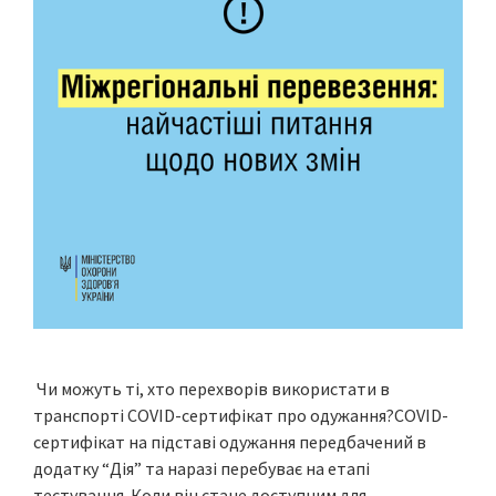
Чи можуть ті, хто перехворів використати в
транспорті COVID-сертифікат про одужання?COVID-
сертифікат на підставі одужання передбачений в
додатку “Дія” та наразі перебуває на етапі
тестування. Коли він стане доступним для