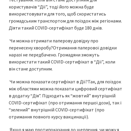
користувачів “Дії”, тоді його можна буде
використовувати для того, щоб скористатись
громадським транспортом для поїздок між регіонами.
Діяти такий COVID-сертифікат буде 180 днів.
Чи можна отримати паперову довідку про
перенесену хворобу?Отримання паперової довідки
наразі не передбачено. Громадяни зможуть
використати такий COVID-сертифікат в “Дії”, коли
він стане доступним.
Чи можна показати сертифікат в Дії?Так, для поїздок
між областями можна показати цифровий сертифікат
в додатку “Дія”. Підходить як “жовтий” внутрішній
COVID-сертифікат (про отримання першої дози), так і
“зелений” внутрішній COVID-сертифікат (про
отримання повного курсу вакцинації).
Якщо я маю протипоказання до щеплення, чи можу я