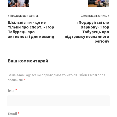
k
« Предыдущая запись
Следующая запись »
Шкільні ліги – це не
«Подаруй світло
тільки про спорт, – Ігор
Харкову»: Ігор
Табурець про
Табурець про
активності для команд
підтримку незламного
регіону
Ваш комментарий
Ваша e-mail адреса не оприлюднюватиметься.
Обов’язкові поля
позначені
*
Ім’я
*
Email
*