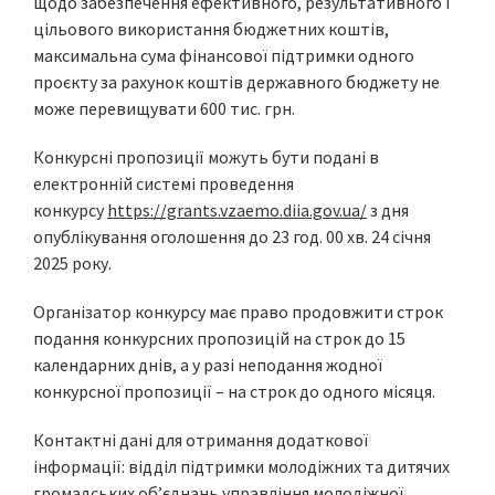
щодо забезпечення ефективного, результативного і
цільового використання бюджетних коштів,
максимальна сума фінансової підтримки одного
проєкту за рахунок коштів державного бюджету не
може перевищувати 600 тис. грн.
Конкурсні пропозиції можуть бути подані в
електронній системі проведення
конкурсу
https://grants.vzaemo.diia.gov.ua/
з дня
опублікування оголошення до 23 год. 00 хв. 24 січня
2025 року.
Організатор конкурсу має право продовжити строк
подання конкурсних пропозицій на строк до 15
календарних днів, а у разі неподання жодної
конкурсної пропозиції – на строк до одного місяця.
Контактні дані для отримання додаткової
інформації: відділ підтримки молодіжних та дитячих
громадських об’єднань управління молодіжної