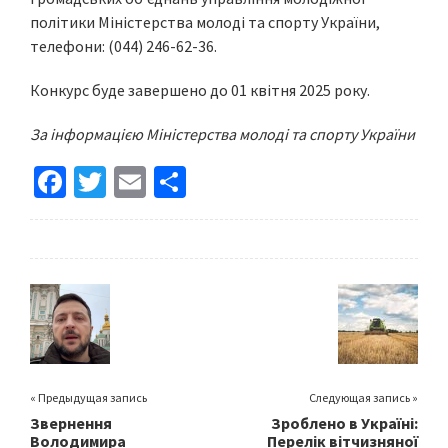
політики Міністерства молоді та спорту України,
телефони: (044) 246-62-36.
Конкурс буде завершено до 01 квітня 2025 року.
За інформацією Міністерства молоді та спорту України
Fa
T
E
S
ce
wi
m
h
b
tt
ai
ar
o
er
l
e
o
k
« Предыдущая запись
Следующая запись »
Звернення
Зроблено в Україні:
Володимира
Перелік вітчизняної