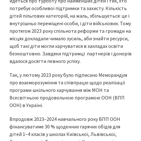
йдеться про турботу про найменших дітей і тих, хто
потребує особливої підтримки та захисту. Кількість
дітей пільгових категорій, на жаль, збільшується: це і
внутрішньо переміщені особи, і діти військових. Тому
протягом 2023 року спільнота реформи та громади на
місцях докладали чимало зусиль, аби знайти ресурси,
щоб такі діти могли харчуватися в закладах освіти
безкоштовно. Завдяки підтримці партнерів і донорів
вдалося досягти певного успіху.
Так, у лютому 2023 року було підписано Меморандум
про взаєморозуміння та співпрацю щодо реалізації
програми шкільного харчування між МОН та
Всесвітньою продовольчою програмою ООН (ВПП
ООН) в Україні.
Впродовж 2023–2024 навчального року ВПП ООН
фінансуватиме 30 % щоденних гарячих обідів для
дітей 1–4 класів у школах Київської, Львівської,