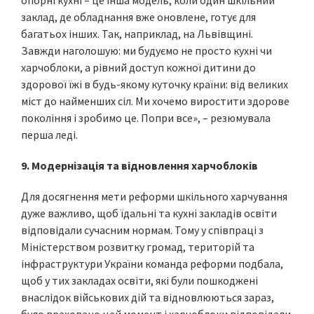
опорні кухні – це інша модель, коли один шкільний
заклад, де обладнання вже оновлене, готує для
багатьох інших. Так, наприклад, на Львівщині.
Завжди наголошую: ми будуємо не просто кухні чи
харчоблоки, а рівний доступ кожної дитини до
здорової їжі в будь-якому куточку країни: від великих
міст до найменших сіл. Ми хочемо виростити здорове
покоління і зробимо це. Попри все», – резюмувала
перша леді.
9. Модернізація та відновлення харчоблоків
Для досягнення мети реформи шкільного харчування
дуже важливо, щоб їдальні та кухні закладів освіти
відповідали сучасним нормам. Тому у співпраці з
Міністерством розвитку громад, територій та
інфраструктури України команда реформи подбала,
щоб у тих закладах освіти, які були пошкоджені
внаслідок військових дій та відновлюються зараз,