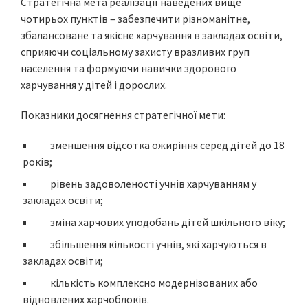
Стратегічна мета реалізації наведених вище
чотирьох пунктів – забезпечити різноманітне,
збалансоване та якісне харчування в закладах освіти,
сприяючи соціальному захисту вразливих груп
населення та формуючи навички здорового
харчування у дітей і дорослих.
Показники досягнення стратегічної мети:
зменшення відсотка ожиріння серед дітей до 18
років;
рівень задоволеності учнів харчуванням у
закладах освіти;
зміна харчових уподобань дітей шкільного віку;
збільшення кількості учнів, які харчуються в
закладах освіти;
кількість комплексно модернізованих або
відновлених харчоблоків.