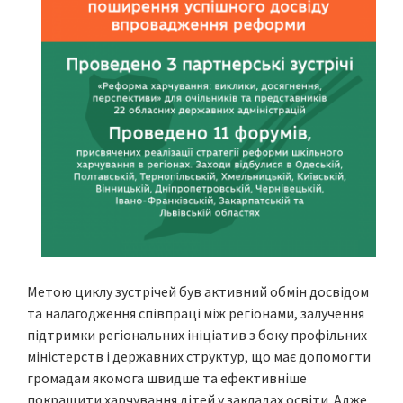
Метою циклу зустрічей був активний обмін досвідом
та налагодження співпраці між регіонами, залучення
підтримки регіональних ініціатив з боку профільних
міністерств і державних структур, що має допомогти
громадам якомога швидше та ефективніше
покращити харчування дітей у закладах освіти. Адже