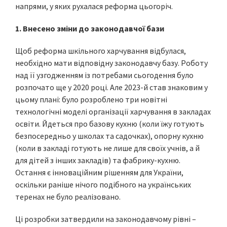
напрями, у яких рухалася реформа цьогоріч.
1. Внесено зміни до законодавчої бази
Щоб реформа шкільного харчування відбулася,
необхідно мати відповідну законодавчу базу. Роботу
над її узгодженням із потребами сьогодення було
розпочато ще у 2020 році. Але 2023-й став знаковим у
цьому плані: було розроблено три новітні
технологічні моделі організації харчування в закладах
освіти. Йдеться про базову кухню (коли їжу готують
безпосередньо у школах та садочках), опорну кухню
(коли в закладі готують не лише для своїх учнів, а й
для дітей з інших закладів) та фабрику-кухню.
Остання є інноваційним рішенням для України,
оскільки раніше нічого подібного на українських
теренах не було реалізовано.
Ці розробки затвердили на законодавчому рівні –