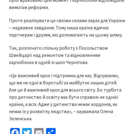
було враховано цей момент і харчоблоки відповідали
вимогам реформи.
Проте реалізувати це своїми силами зараз для України
– надважке завдання. Тому наша країна вдячна
партнерам і друзям, які допомагають на цьому шляху.
Так, розпочато спільну роботу з Посольством
Швейцарії над ремонтом та відновленням
харчоблока в одній зі шкіл Чернігова.
«Це важливий крок і підтримка для нас. Відчуваємо,
що ми не одні в боротьбі за майбутнє наших дітей.
Але це й важливий крок для всього світу. Бо турбота
про дитинство й освіту має бути справою не однієї
країни, а всіх. Адже у дитинства немає кордонів, як
немає їх у розвитку людства», – зауважила Олена
Зеленська.
Fa
T
E
S