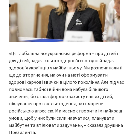
«Ця глобальна всеукраїнська реформа – про дітей і
для дітей, задля їхнього здоров’я сьогодні й задля
здоров’я українців у майбутньому. Ми розпочинали її
ще до вторгнення, маючи на меті сформувати
здорові харчові звички в цілого покоління. Але під час
повномасштабної війни вона набула більшого
значення, бо стала формою захисту наших дітей,
піклування про їхнє сьогодення, затьмарене
російською агресією. Ми маємо створити їм найкращі
умови, щоб у них були сили навчатися, планувати
майбутнє та втілювати задумане», – сказала дружина
Президента.