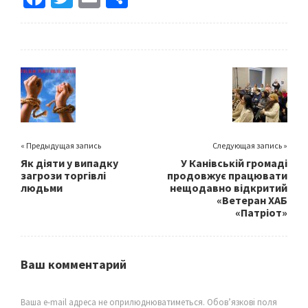
ce
wi
m
h
b
tt
ai
ar
o
er
l
e
o
k
« Предыдущая запись
Следующая запись »
Як діяти у випадку
У Канівській громаді
загрози торгівлі
продовжує працювати
людьми
нещодавно відкритий
«Ветеран ХАБ
«Патріот»
Ваш комментарий
Ваша e-mail адреса не оприлюднюватиметься.
Обов’язкові поля