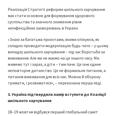
Реалізація Стратегії реформи шкільного харчування
має стати основою для формування здорового
суспільства та значного зниження рівня
неінфекційних захворювань в Україні.
«Знаю за багатьма проєктами, якими опікуюся, як
складно проводити модернізацію будь-чого – у цьому
випадку шкільного харчування – під час боротьби за
виживання. Але ми не маємо на це іншого часу. Ми
живемо тут і зараз, а діти – тим паче. Це їхнє єдине
неповторне дитинство. Це не формальне питання, а
питання виживання для всіх нас. Можна й оборону
тримати, і розвиватися», – переконана перша леді.
3. Україна підтвердила намір вступити до Коаліції
шкільного харчування
18–19 жовтня відбувся перший глобальний саміт