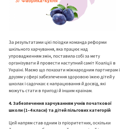
За результатами цієї поїздки команда реформи
шкільного харчування, яка працює над
упровадженням змін, поставила собі за мету
організувати й провести наступний саміт Коаліції в
Україні. Маємо що показати міжнародним партнерам і
друзям у сфері забезпечення здоровою їжею дітей у
школах і садочках: є напрацювання й досвід, які
можуть стати в пригоді й іншим країнам.
4. Забезпечення харчуванням учнів початкової
школи (1–4 класи) та дітей пільгових категорій
Цей напрям став одним із пріоритетних, оскільки