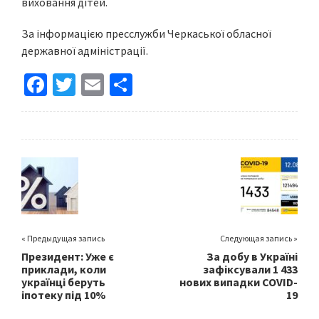
виховання дітей.
За інформацією пресслужби Черкаської обласної
державної адміністрації.
Fa
T
E
S
ce
wi
m
h
b
tt
ai
ar
o
er
l
e
o
k
« Предыдущая запись
Следующая запись »
Президент: Уже є
За добу в Україні
приклади, коли
зафіксували 1 433
українці беруть
нових випадки COVID-
іпотеку під 10%
19