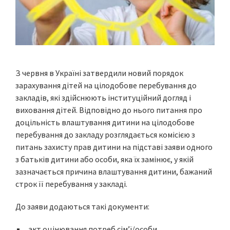
З червня в Україні затвердили новий порядок
зарахування дітей на цілодобове перебування до
закладів, які здійснюють інституційний догляд і
виховання дітей. Відповідно до нього питання про
доцільність влаштування дитини на цілодобове
перебування до закладу розглядається комісією з
питань захисту прав дитини на підставі заяви одного
з батьків дитини або особи, яка їх замінює, у якій
зазначається причина влаштування дитини, бажаний
строк її перебування у закладі.
До заяви додаються такі документи:
акт оцінювання потреб сім’ї/особи