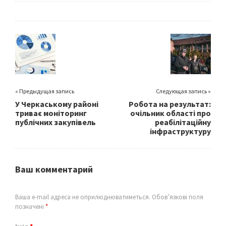
b
tt
ai
ar
o
er
l
e
o
k
« Предыдущая запись
Следующая запись »
У Черкаському районі
Робота на результат:
триває моніторинг
очільник області про
публічних закупівель
реабілітаційну
інфраструктуру
Ваш комментарий
Ваша e-mail адреса не оприлюднюватиметься.
Обов’язкові поля
позначені
*