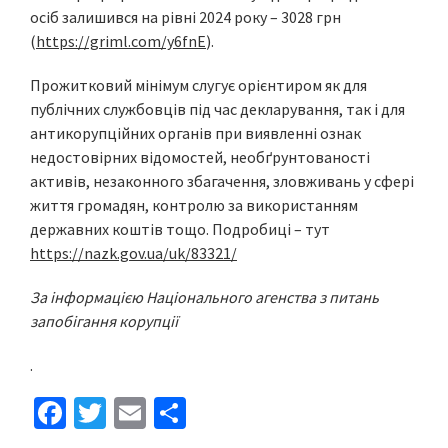
осіб залишився на рівні 2024 року – 3028 грн
(
https://griml.com/y6fnE
).
Прожитковий мінімум слугує орієнтиром як для
публічних службовців під час декларування, так і для
антикорупційних органів при виявленні ознак
недостовірних відомостей, необґрунтованості
активів, незаконного збагачення, зловживань у сфері
життя громадян, контролю за використанням
державних коштів тощо. Подробиці – тут
https://nazk.gov.ua/uk/83321/
За інформацією Національного агенства з питань
запобігання корупції
.
Fa
T
E
S
ce
wi
m
h