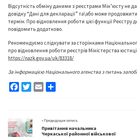
Відсутність обміну даними з реєстрами Мін’юсту не д
довідку “Дані для декларації” та\або може продовжит
термін. Про відновлення роботи цієї функції Реєстру 
повідомить додатково.
Рекомендуємо слідкувати за сторінками Національног
про відновлення роботи реєстрів Міністерства юстиції
https://nazk.gov.ua/uk/83318/
За інформацією Національного агенства з питань запобі
Fa
T
E
S
ce
wi
m
h
b
tt
ai
ar
o
er
l
e
« Предыдущая запись
o
Привітання начальника
k
Черкаської районної військової