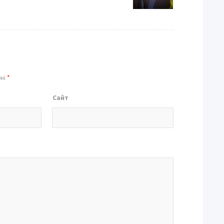
ені
*
Сайт