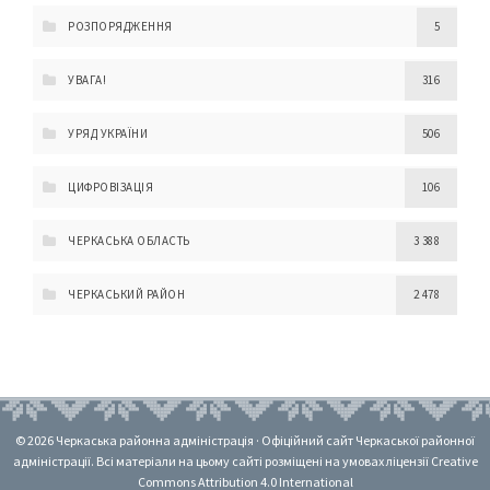
РОЗПОРЯДЖЕННЯ
5
УВАГА!
316
УРЯД УКРАЇНИ
506
ЦИФРОВІЗАЦІЯ
106
ЧЕРКАСЬКА ОБЛАСТЬ
3 388
ЧЕРКАСЬКИЙ РАЙОН
2 478
© 2026 Черкаська районна адміністрація · Офіційний сайт Черкаської районної
адміністрації. Всі матеріали на цьому сайті розміщені на умовах ліцензії Creative
Commons Attribution 4.0 International