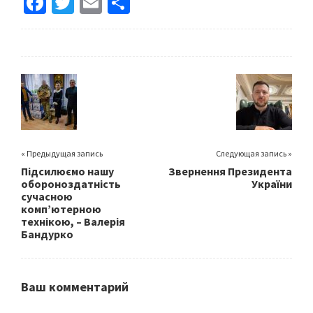
Fa
T
E
S
ce
wi
m
h
b
tt
ai
ar
o
er
l
e
o
k
« Предыдущая запись
Следующая запись »
Підсилюємо нашу
Звернення Президента
обороноздатність
України
сучасною
комп’ютерною
технікою, – Валерія
Бандурко
Ваш комментарий