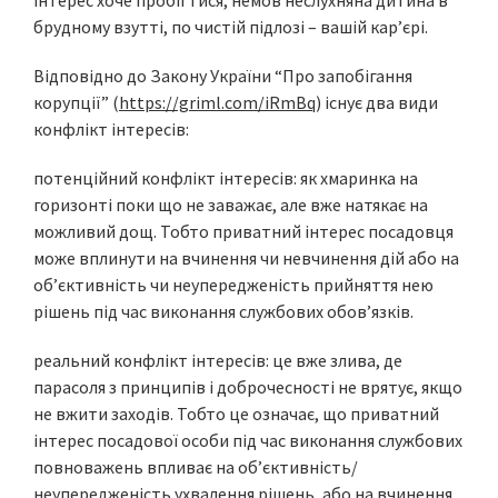
інтерес хоче пробігтися, немов неслухняна дитина в
брудному взутті, по чистій підлозі – вашій кар’єрі.
Відповідно до Закону України “Про запобігання
корупції” (
https://griml.com/iRmBq
) існує два види
конфлікт інтересів:
потенційний конфлікт інтересів: як хмаринка на
горизонті поки що не заважає, але вже натякає на
можливий дощ. Тобто приватний інтерес посадовця
може вплинути на вчинення чи невчинення дій або на
об’єктивність чи неупередженість прийняття нею
рішень під час виконання службових обов’язків.
реальний конфлікт інтересів: це вже злива, де
парасоля з принципів і доброчесності не врятує, якщо
не вжити заходів. Тобто це означає, що приватний
інтерес посадової особи під час виконання службових
повноважень впливає на об’єктивність/
неупередженість ухвалення рішень, або на вчинення