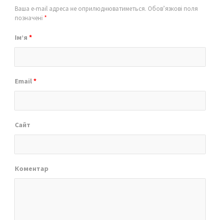
Ваша e-mail адреса не оприлюднюватиметься.
Обов’язкові поля
позначені
*
Ім’я
*
Email
*
Сайт
Коментар