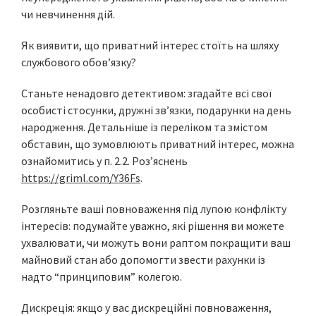
чи невчинення дій.
Як виявити, що приватний інтерес стоїть на шляху
службового обов’язку?
Станьте ненадовго детективом: згадайте всі свої
особисті стосунки, дружні зв’язки, подарунки на день
народження. Детальніше із переліком та змістом
обставин, що зумовлюють приватний інтерес, можна
ознайомитись у п. 2.2. Роз’яснень
https://griml.com/Y36Fs
.
Розгляньте ваші повноваження під лупою конфлікту
інтересів: подумайте уважно, які рішення ви можете
ухвалювати, чи можуть вони раптом покращити ваш
майновий стан або допомогти звести рахунки із
надто “принциповим” колегою.
Дискреція: якщо у вас дискреційні повноваження,