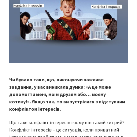
Чи бувало таке, що, виконуючи важливе
завдання, у вас виникала думка: «А це може
допомогти мені, моїм друзям або… моєму
котику!». Якщо так, то ви зустрілися з підступним
конфліктом інтересів.
Що таке конфлікт інтересів і чому він такий хитрий?
Конфлікт інтересів – це ситуація, коли приватний