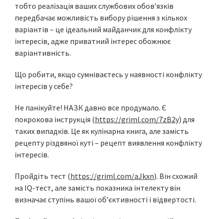
тобто реалізація ваших службових обов’язків
передбачає можливість вибору рішення з кількох
варіантів – це ідеальний майданчик для конфлікту
інтересів, адже приватний інтерес обожнює
варіантивність.
Що робити, якщо сумніваєтесь у наявності конфлікту
інтересів у себе?
Не панікуйте! НАЗК давно все продумало. Є
покрокова інструкція (
https://griml.com/7zB2y
) для
таких випадків. Це як кулінарна книга, але замість
рецепту різдвяної куті – рецепт виявлення конфлікту
інтересів.
Пройдіть тест (
https://griml.com/aJkxn
). Він схожий
на IQ-тест, але замість показника інтелекту він
визначає ступінь вашої об’єктивності і відвертості.