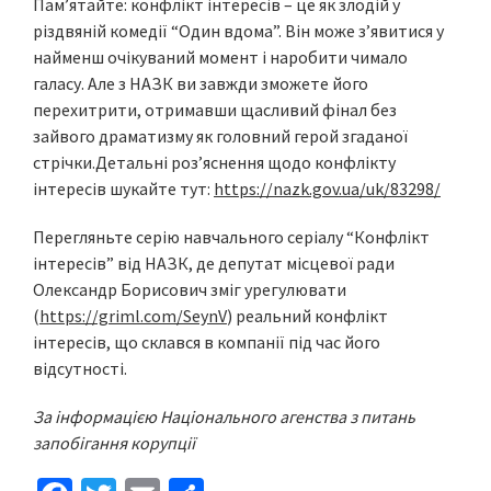
Пам’ятайте: конфлікт інтересів – це як злодій у
різдвяній комедії “Один вдома”. Він може зʼявитися у
найменш очікуваний момент і наробити чимало
галасу. Але з НАЗК ви завжди зможете його
перехитрити, отримавши щасливий фінал без
зайвого драматизму як головний герой згаданої
стрічки.Детальні роз’яснення щодо конфлікту
інтересів шукайте тут:
https://nazk.gov.ua/uk/83298/
Перегляньте серію навчального серіалу “Конфлікт
інтересів” від НАЗК, де депутат місцевої ради
Олександр Борисович зміг урегулювати
(
https://griml.com/SeynV
) реальний конфлікт
інтересів, що склався в компанії під час його
відсутності.
За інформацією Національного агенства з питань
запобігання корупції