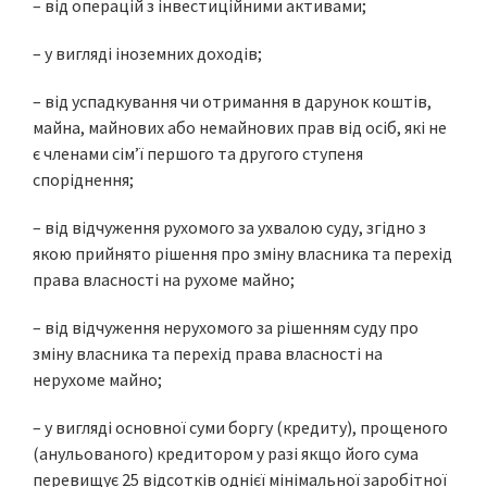
– від операцій з інвестиційними активами;
– у вигляді іноземних доходів;
– від успадкування чи отримання в дарунок коштів,
майна, майнових або немайнових прав від осіб, які не
є членами сім’ї першого та другого ступеня
споріднення;
– від відчуження рухомого за ухвалою суду, згідно з
якою прийнято рішення про зміну власника та перехід
права власності на рухоме майно;
– від відчуження нерухомого за рішенням суду про
зміну власника та перехід права власності на
нерухоме майно;
– у вигляді основної суми боргу (кредиту), прощеного
(анульованого) кредитором у разі якщо його сума
перевищує 25 відсотків однієї мінімальної заробітної