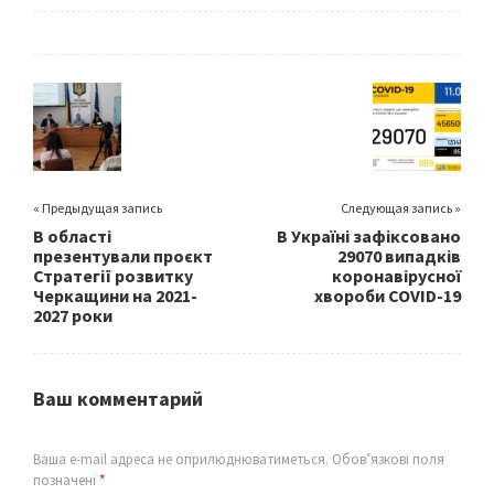
ce
wi
m
h
b
tt
ai
ar
o
er
l
e
o
k
« Предыдущая запись
Следующая запись »
В області
В Україні зафіксовано
презентували проєкт
29070 випадків
Стратегії розвитку
коронавірусної
Черкащини на 2021-
хвороби COVID-19
2027 роки
Ваш комментарий
Ваша e-mail адреса не оприлюднюватиметься.
Обов’язкові поля
позначені
*