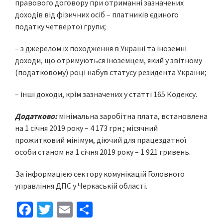
правового договору при отриманні зазначених
доходів від фізичних осіб – платників єдиного
податку четвертої групи;
– з джерелом їх походження в Україні та іноземні
доходи, що отримуються іноземцем, який у звітному
(податковому) році набув статусу резидента України;
– інші доходи, крім зазначених у статті 165 Кодексу.
Додатково:
мінімальна заробітна плата, встановлена
на 1 січня 2019 року – 4 173 грн.; місячний
прожитковий мінімум, діючий для працездатної
особи станом на 1 січня 2019 року – 1 921 гривень.
За інформацією сектору комунікацій Головного
управління ДПС у Черкаській області.
Fa
T
E
S