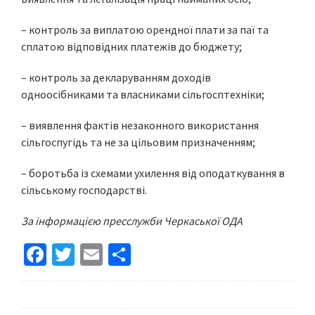
– контроль за виплатою орендної плати за паї та
сплатою відповідних платежів до бюджету;
– контроль за декларуванням доходів
одноосібниками та власниками сільгосптехніки;
– виявлення фактів незаконного використання
сільгоспугідь та не за цільовим призначенням;
– боротьба із схемами ухилення від оподаткування в
сільському господарстві.
За інформацією пресслужби Черкаської ОДА
Fa
T
E
S
ce
wi
m
h
b
tt
ai
ar