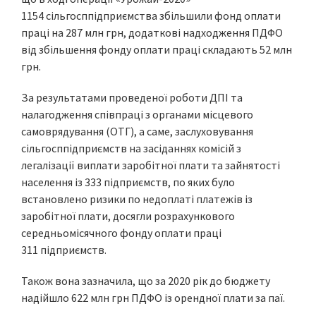
1154 сільгосппідприємства збільшили фонд оплати
праці на 287 млн грн, додаткові надходження ПДФО
від збільшення фонду оплати праці складають 52 млн
грн.
За результатами проведеної роботи ДПІ та
налагодження співпраці з органами місцевого
самоврядування (ОТГ), а саме, заслуховування
сільгосппідприємств на засіданнях комісій з
легалізації виплати заробітної плати та зайнятості
населення із 333 підприємств, по яких було
встановлено ризики по недоплаті платежів із
заробітної плати, досягли розрахункового
середньомісячного фонду оплати праці
311 підприємств.
Також вона зазначила, що за 2020 рік до бюджету
надійшло 622 млн грн ПДФО із орендної плати за паї.