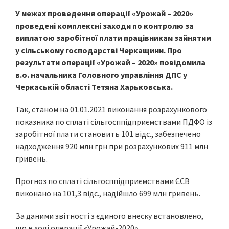
У межах проведення операції «Урожай – 2020»
проведені комплексні заходи по контролю за
виплатою заробітної плати працівникам зайнятим
у сільському господарстві Черкащини. Про
результати операції «Урожай – 2020» повідомила
в.о. начальника Головного управління ДПС у
Черкаській області Тетяна Харьковська.
Так, станом на 01.01.2021 виконання розрахункового
показника по сплаті сільгосппідприємствами ПДФО із
заробітної плати становить 101 відс., забезпечено
надходження 920 млн грн при розрахункових 911 млн
гривень.
Прогноз по сплаті сільгосппідприємствами ЄСВ
виконано на 101,3 відс., надійшло 699 млн гривень.
За даними звітності з єдиного внеску встановлено,
що в ході операції «Урожай-2020»