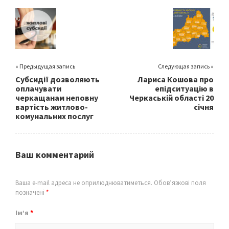
o
er
l
e
o
k
« Предыдущая запись
Следующая запись »
Субсидії дозволяють
Лариса Кошова про
оплачувати
епідситуацію в
черкащанам неповну
Черкаській області 20
вартість житлово-
січня
комунальних послуг
Ваш комментарий
Ваша e-mail адреса не оприлюднюватиметься.
Обов’язкові поля
позначені
*
Ім’я
*