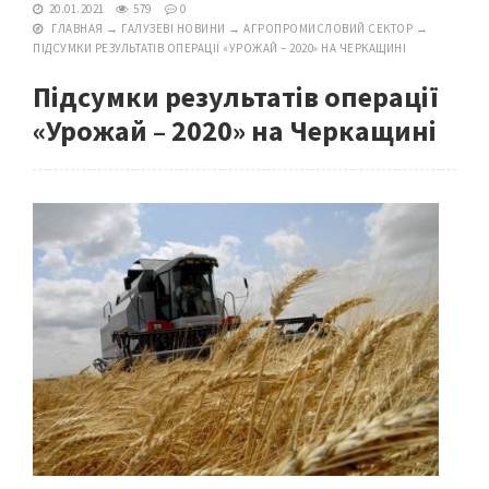
20.01.2021
579
0
ГЛАВНАЯ
→
ГАЛУЗЕВІ НОВИНИ
→
АГРОПРОМИСЛОВИЙ СЕКТОР
→
ПІДСУМКИ РЕЗУЛЬТАТІВ ОПЕРАЦІЇ «УРОЖАЙ – 2020» НА ЧЕРКАЩИНІ
Підсумки результатів операції
«Урожай – 2020» на Черкащині