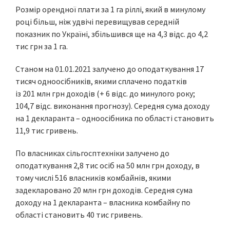
Розмір орендної плати за 1 га ріллі, який в минулому
році більш, ніж удвічі перевищував середній
показник по Україні, збільшився ще на 4,3 відс. до 4,2
тис грн за 1 га.
Станом на 01.01.2021 залучено до оподаткування 17
тисяч одноосібників, якими сплачено податків
із 201 млн грн доходів (+ 6 відс. до минулого року;
104,7 відс. виконання прогнозу). Середня сума доходу
на 1 декларанта – одноосібника по області становить
11,9 тис гривень.
По власниках сільгосптехніки залучено до
оподаткування 2,8 тис осіб на 50 млн грн доходу, в
тому числі 516 власників комбайнів, якими
задекларовано 20 млн грн доходів. Середня сума
доходу на 1 декларанта – власника комбайну по
області становить 40 тис гривень.