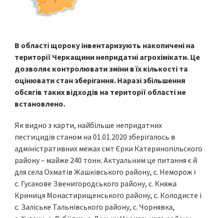
В області щороку інвентаризують накопичені на
території Черкащини непридатні агрохімікати. Це
дозволяє контролювати зміни в їх кількості та
оцінювати стан зберігання. Наразі збільшення
обсягів таких відходів на території області не
встановлено.
Як видно з карти, найбільше непридатних
пестицидів станом на 01.01.2020 зберігалось в
адміністративних межах смт Єрки Катеринопільского
району – майже 240 тонн. Актуальним це питання є й
для села Охматів Жашківського району, с. Неморож і
с. Гусакове Звенигородського району, с. Княжа
Криниця Монастирищенського району, с. Колодисте і
с. Заліське Тальнівського району, с. Чорнявка,