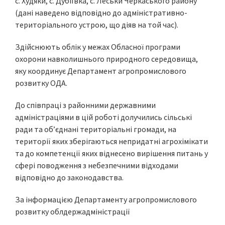
с. Худяки, с. Дубіївка, с. Леськи Черкаського району
(дані наведено відповідно до адміністративно-
територіального устрою, що діяв на той час).
Здійснюють облік у межах Обласної програми
охорони навколишнього природного середовища,
яку координує Департамент агропромислового
розвитку ОДА.
До співпраці з районними державними
адміністраціями в цій роботі долучились сільські
ради та об’єднані територіальні громади, на
території яких зберігаються непридатні агрохімікати
та до компетенції яких віднесено вирішення питань у
сфері поводження з небезпечними відходами
відповідно до законодавства.
За інформацією Департаменту агропромислового
розвитку облдержадміністрації