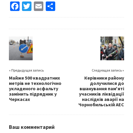
Fa
T
E
S
ce
wi
m
h
b
tt
ai
ar
o
er
l
e
o
k
« Предыдущая запись
Следующая запись »
Майже 500 квадратних
Керівники району
метрів не технологічно
долучилися до
укладеного асфальту
вшанування пам′яті
замінить підрядник у
учасників ліквідації
Черкасах
наслідків аварії на
Чорнобильській АЕС
Ваш комментарий