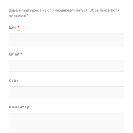
Ваша e-mail адреса не оприлюднюватиметься.
Обов’язкові поля
позначені
*
Ім’я
*
Email
*
Сайт
Коментар