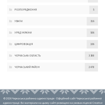
РОЗПОРЯДЖЕННЯ
5
УВАГА!
316
УРЯД УКРАЇНИ
506
ЦИФРОВІЗАЦІЯ
106
ЧЕРКАСЬКА ОБЛАСТЬ
3 388
ЧЕРКАСЬКИЙ РАЙОН
2 478
© 2026 Черкаська районна адміністрація · Офіційний сайт Черкаської районної
адміністрації. Всі матеріали на цьому сайті розміщені на умовах ліцензії Creative