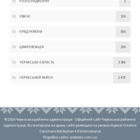
РОЗПОРЯДЖЕННЯ
5
УВАГА!
316
УРЯД УКРАЇНИ
506
ЦИФРОВІЗАЦІЯ
106
ЧЕРКАСЬКА ОБЛАСТЬ
3 388
ЧЕРКАСЬКИЙ РАЙОН
2 478
© 2026 Черкаська районна адміністрація · Офіційний сайт Черкаської районної
адміністрації. Всі матеріали на цьому сайті розміщені на умовах ліцензії Creative
Commons Attribution 4.0 International
Розробка сайту: webseta.com.ua