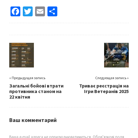
Fa
T
E
S
ce
wi
m
h
b
tt
ai
ar
o
er
l
e
o
k
« Предыдущая запись
Следующая запись »
Загальні бойові втрати
Триває реєстрація на
противника станом на
Ігри Ветеранів 2025
22 квітня
Ваш комментарий
Ваша e-mail адреса не оприлюднюватиметься.
Обов’язкові поля