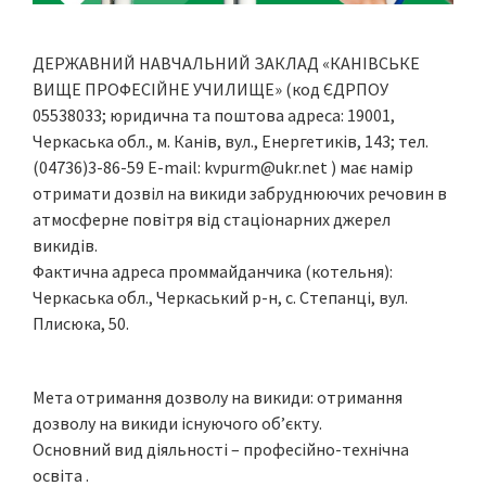
ДЕРЖАВНИЙ НАВЧАЛЬНИЙ ЗАКЛАД «КАНІВСЬКЕ
ВИЩЕ ПРОФЕСІЙНЕ УЧИЛИЩЕ» (код ЄДРПОУ
05538033; юридична та поштова адреса: 19001,
Черкаська обл., м. Канів, вул., Енергетиків, 143; тел.
(04736)3-86-59 Е-mail:
kvpurm@ukr.net
) має намір
отримати дозвіл на викиди забруднюючих речовин в
атмосферне повітря від стаціонарних джерел
викидів.
Фактична адреса проммайданчика (котельня):
Черкаська обл., Черкаський р-н, с. Степанці, вул.
Плисюка, 50.
Мета отримання дозволу на викиди: отримання
дозволу на викиди існуючого об’єкту.
Основний вид діяльності – професійно-технічна
освіта .