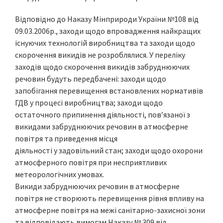
Відповідно до Наказу Мінприроди України №108 від
09.03.2006р., заходи щодо впровадження найкращих
існуючих технологій виробництва та заходи щодо
скорочення викидів не розроблялися. У переліку
заходів щодо скорочення викидів забруднюючих
речовин будуть передбачені: заходи щодо
запобігання перевищення встановлених нормативів
ГДВ у процесі виробництва; заходи щодо
остаточного припинення діяльності, пов’язаної з
викидами забруднюючих речовин в атмосферне
повітря та приведення місця
діяльності у задовільний стан; заходи щодо охорони
атмосферного повітря при несприятливих
метеорологічних умовах.
Викиди забруднюючих речовин в атмосферне
повітря не створюють перевищення рівня впливу на
атмосферне повітря на межі санітарно-захисної зони
та відповідають вимогам Наказу № 309 від