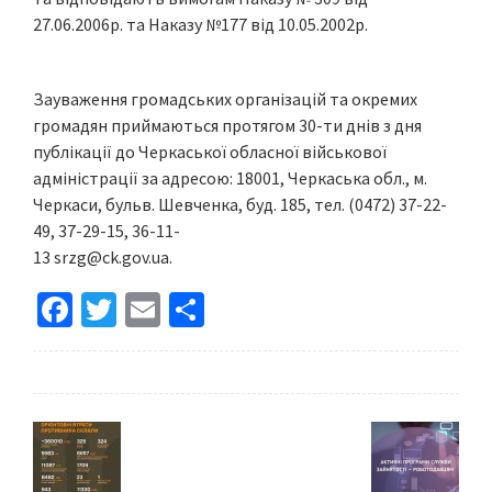
27.06.2006р. та Наказу №177 від 10.05.2002р.
Зауваження громадських організацій та окремих
громадян приймаються протягом 30-ти днів з дня
публікації до Черкаської обласної військової
адміністрації за адресою: 18001, Черкаська обл., м.
Черкаси, бульв. Шевченка, буд. 185, тел. (0472) 37-22-
49, 37-29-15, 36-11-
13
srzg@ck.gov.ua
.
Fa
T
E
S
ce
wi
m
h
b
tt
ai
ar
o
er
l
e
o
k