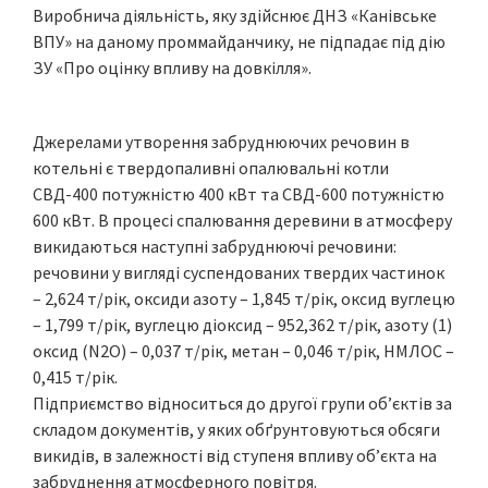
Виробнича діяльність, яку здійснює ДНЗ «Канівське
ВПУ» на даному проммайданчику, не підпадає під дію
ЗУ «Про оцінку впливу на довкілля».
Джерелами утворення забруднюючих речовин в
котельні є твердопаливні опалювальні котли
СВД-400 потужністю 400 кВт та СВД-600 потужністю
600 кВт. В процесі спалювання деревини в атмосферу
викидаються наступні забруднюючі речовини:
речовини у вигляді суспендованих твердих частинок
– 2,624 т/рік, оксиди азоту – 1,845 т/рік, оксид вуглецю
– 1,799 т/рік, вуглецю діоксид – 952,362 т/рік, азоту (1)
оксид (N2O) – 0,037 т/рік, метан – 0,046 т/рік, НМЛОС –
0,415 т/рік.
Підприємство відноситься до другої групи об’єктів за
складом документів, у яких обґрунтовуються обсяги
викидів, в залежності від ступеня впливу об’єкта на
забруднення атмосферного повітря.