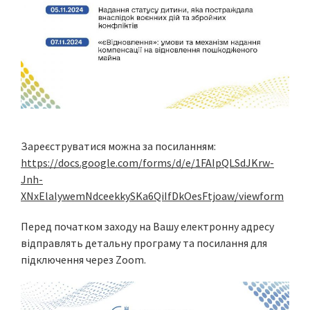
Зареєструватися можна за посиланням:
https://docs.google.com/forms/d/e/1FAIpQLSdJKrw-
Jnh-
XNxElalywemNdceekkySKa6QiIfDkOesFtjoaw/viewform
Перед початком заходу на Вашу електронну адресу
відправлять детальну програму та посилання для
підключення через Zoom.