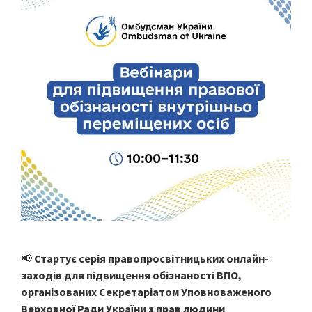
📢
Стартує серія правопросвітницьких онлайн-
заходів для підвищення обізнаності ВПО,
організованих Секретаріатом Уповноваженого
Верховної Ради України з прав людини
.