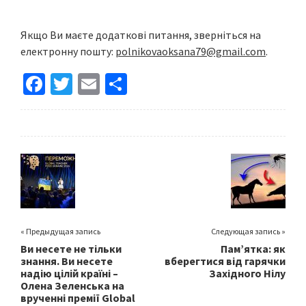
Якщо Ви маєте додаткові питання, зверніться на
електронну пошту:
polnikovaoksana79@gmail.com
.
Fa
T
E
S
ce
wi
m
h
b
tt
ai
ar
o
er
l
e
o
k
« Предыдущая запись
Следующая запись »
Ви несете не тільки
Пам’ятка: як
знання. Ви несете
вберегтися від гарячки
надію цілій країні –
Західного Нілу
Олена Зеленська на
врученні премії Global