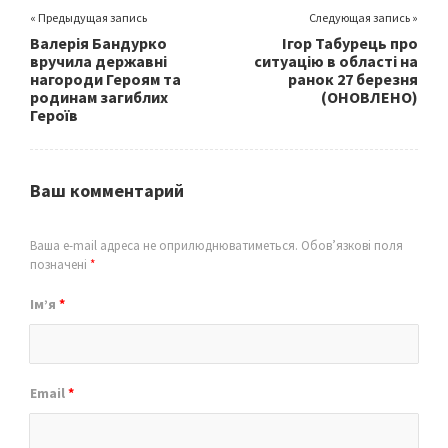
« Предыдущая запись
Следующая запись »
Валерія Бандурко
Ігор Табурець про
вручила державні
ситуацію в області на
нагороди Героям та
ранок 27 березня
родинам загиблих
(ОНОВЛЕНО)
Героїв
Ваш комментарий
Ваша e-mail адреса не оприлюднюватиметься.
Обов’язкові поля
позначені
*
Ім’я
*
Email
*