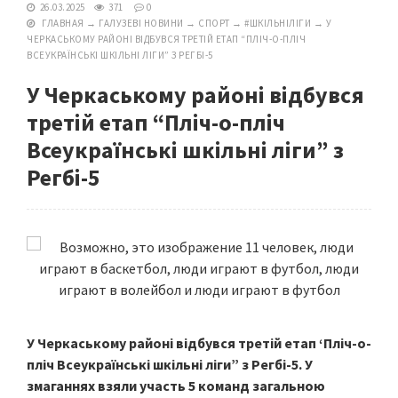
26.03.2025
371
0
ГЛАВНАЯ
→
ГАЛУЗЕВІ НОВИНИ
→
СПОРТ
→
#ШКІЛЬНІЛІГИ
→
У
ЧЕРКАСЬКОМУ РАЙОНІ ВІДБУВСЯ ТРЕТІЙ ЕТАП “ПЛІЧ-О-ПЛІЧ
ВСЕУКРАЇНСЬКІ ШКІЛЬНІ ЛІГИ” З РЕГБІ-5
У Черкаському районі відбувся
третій етап “Пліч-о-пліч
Всеукраїнські шкільні ліги” з
Регбі-5
У Черкаському районі відбувся третій етап ‘Пліч-о-
пліч Всеукраїнські шкільні ліги” з Регбі-5. У
змаганнях взяли участь 5 команд загальною