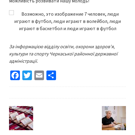
можливість розвивати нашу молодь!
За інформацією відділу освіти, охорони здоров’я,
культури та спорту Черкаської районної державної
адміністрації.
Fa
T
E
S
ce
wi
m
h
b
tt
ai
ar
o
er
l
e
o
k