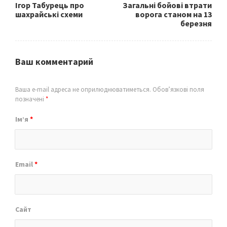
Ігор Табурець про
Загальні бойові втрати
шахрайські схеми
ворога станом на 13
березня
Ваш комментарий
Ваша e-mail адреса не оприлюднюватиметься.
Обов’язкові поля
позначені
*
Ім’я
*
Email
*
Сайт