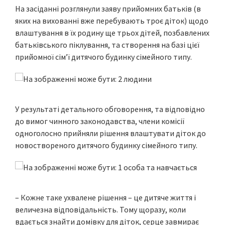
На засіданні розглянули заяву прийомних батьків (в
яких на вихованні вже перебувають троє діток) щодо
влаштування в їх родину ще трьох дітей, позбавлених
батьківського піклування, та створення на базі цієї
прийомної сім’ї дитячого будинку сімейного типу.
У результаті детального обговорення, та відповідно
до вимог чинного законодавства, члени комісії
одноголосно прийняли рішення влаштувати діток до
новоствореного дитячого будинку сімейного типу.
– Кожне таке ухвалене рішення – це дитяче життя і
величезна відповідальність. Тому щоразу, коли
вдається знайти домівку для діток, серце завмирає