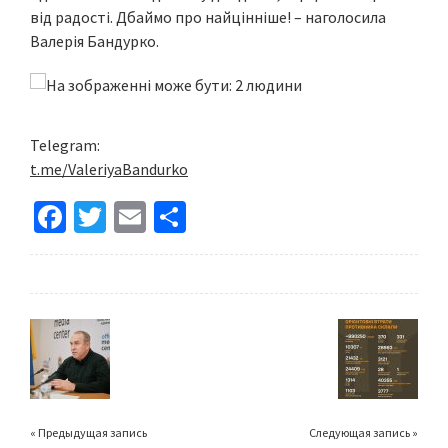
від радості. Дбаймо про найцінніше! – наголосила
Валерія Бандурко.
Telegram:
t.me/ValeriyaBandurko
Fa
T
E
S
ce
wi
m
h
b
tt
ai
ar
o
er
l
e
o
k
« Предыдущая запись
Следующая запись »