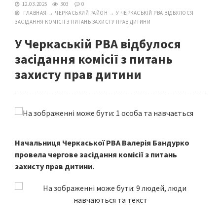
12.03.2025
303
0
ГЛАВНАЯ
→
ЧЕРКАСЬКИЙ РАЙОН
→
У ЧЕРКАСЬКІЙ РВА ВІДБУЛОСЯ
ЗАСІДАННЯ КОМІСІЇ З ПИТАНЬ ЗАХИСТУ ПРАВ ДИТИНИ
У Черкаській РВА відбулося
засідання комісії з питань
захисту прав дитини
Начальниця Черкаської РВА Валерія Бандурко
провела чергове засідання комісії з питань
захисту прав дитини.