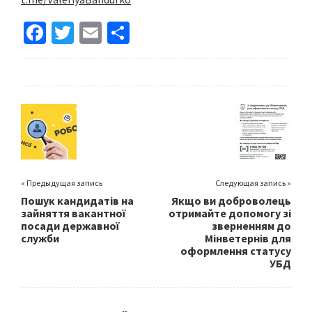
Fa
T
E
S
ce
wi
m
h
b
tt
ai
ar
o
er
l
e
o
k
« Предыдущая запись
Следующая запись »
Пошук кандидатів на
Якщо ви доброволець
зайняття вакантної
отримайте допомогу зі
посади державної
зверненням до
служби
Мінветернів для
оформлення статусу
УБД