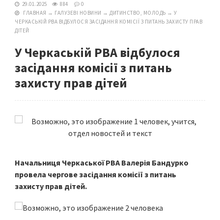
29.01.2025
884
0
ГЛАВНАЯ
→
ГАЛУЗЕВІ НОВИНИ
→
ДИТИНСТВО, МОЛОДЬ
→
У
ЧЕРКАСЬКІЙ РВА ВІДБУЛОСЯ ЗАСІДАННЯ КОМІСІЇ З ПИТАНЬ ЗАХИСТУ ПРАВ
ДІТЕЙ
У Черкаській РВА відбулося
засідання комісії з питань
захисту прав дітей
Начальниця Черкаської РВА Валерія Бандурко
провела чергове засідання комісії з питань
захисту прав дітей.