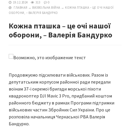
19.12.2024
313
0
ГЛАВНАЯ
→
ВИЗВОЛЬНА ВІЙНА
→
КОЖНА ПТАШКА – ЦЕ ОЧІ НАШОЇ
ОБОРОНИ, – ВАЛЕРІЯ БАНДУРКО
Кожна пташка – це очі нашої
оборони, – Валерія Бандурко
Продовжуємо підсилювати військових. Разом із
депутатським корпусом районної ради передали
воїнам 37-ї окремої бригади морської піхоти
квадрокоптер DJI Mavic 3 Pro, придбаний коштом
районного бюджету в рамках Програми підтримки
військових частин Збройних Сил України. Про це
розповіла начальниця Черкаської РВА Валерія
Бандурко.