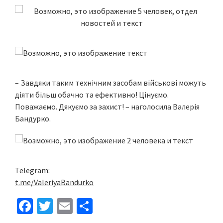
– Завдяки таким технічним засобам військові можуть
діяти більш обачно та ефективно! Цінуємо.
Поважаємо. Дякуємо за захист! – наголосила Валерія
Бандурко.
Telegram:
t.me/ValeriyaBandurko
Fa
T
E
S
ce
wi
m
h