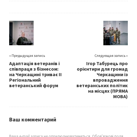
b
tt
ai
ar
o
er
l
e
o
k
« Предыдущая запись
Следующая запись »
Адаптація ветеранів і
Ігор Табурець про
співпраця з бізнесом:
орієнтири для громад
на Черкащині триває ІІ
Черкащини із
Регіональний
впровадження
ветеранський форум
ветеранських політик
на місцях (ПРЯМА
МОВА)
Ваш комментарий
Ваша e-mail адреса не оприлюднюватиметься.
Обов’язкові поля