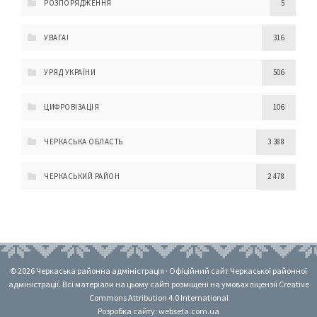
РОЗПОРЯДЖЕННЯ
5
УВАГА!
316
УРЯД УКРАЇНИ
506
ЦИФРОВІЗАЦІЯ
106
ЧЕРКАСЬКА ОБЛАСТЬ
3 388
ЧЕРКАСЬКИЙ РАЙОН
2 478
© 2026 Черкаська районна адміністрація · Офіційний сайт Черкаської районної
адміністрації. Всі матеріали на цьому сайті розміщені на умовах ліцензії Creative
Commons Attribution 4.0 International
Розробка сайту: webseta.com.ua