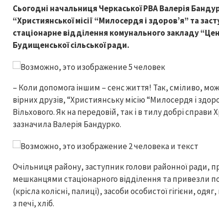
Сьогодні начальниця Черкаської РВА Валерія Банду
“Християнської місії “Милосердя і здоров’я” та зас
стаціонарне відділення комунального закладу “Цен
Будищенської сільської ради.
– Коли допомога іншим – сенс життя! Так, сміливо, мо
вірних друзів, “Християнську місію “Милосердя і здоров’
Вільхового. Як на передовій, так і в тилу добрі справи Х
зазначила Валерія Бандурко.
Очільниця району, заступник голови районної ради, пр
мешканцями стаціонарного відділення та привезли по
(крісла колісні, палиці), засоби особистої гігієни, одя
з печі, хліб.