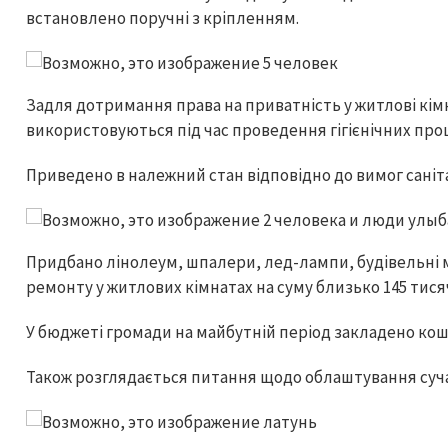
встановлено поручні з кріпленням.
Задля дотримання права на приватність у житлові кім
використовуються під час проведення гігієнічних пр
Приведено в належний стан відповідно до вимог саніта
Придбано лінолеум, шпалери, лед-лампи, будівельні
ремонту у житлових кімнатах на суму близько 145 тися
У бюджеті громади на майбутній період закладено ко
Також розглядається питання щодо облаштування суча