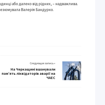
динці або далеко від рідних, – надважлива.
 резюмувала Валерія Бандурко.
Следующая запись »
На Черкащині вшанували
пам’ять ліквідаторів аварії на
ЧАЕС