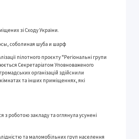
міщених зі Сходу України.
лізації пілотного проєкту “Регіональні групи
нюється Секретаріатом Уповноваженого
громадських організацій здійснили
кімнатах та інших приміщеннях, які
я з роботою закладу та оглянула усунені
валідністю та маломобільних груп населення