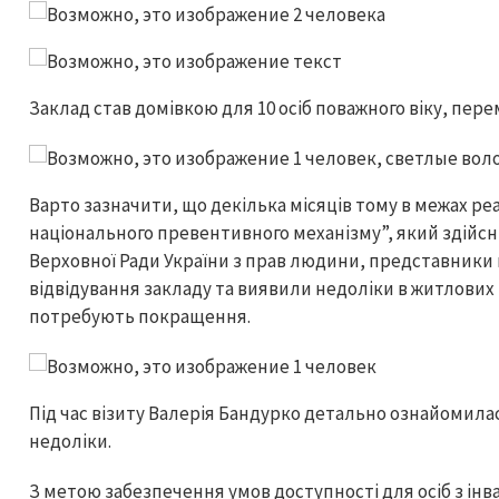
Заклад став домівкою для 10 осіб поважного віку, пере
Варто зазначити, що декілька місяців тому в межах реа
національного превентивного механізму”, який здійс
Верховної Ради України з прав людини, представники 
відвідування закладу та виявили недоліки в житлових 
потребують покращення.
Під час візиту Валерія Бандурко детально ознайомилас
недоліки.
З метою забезпечення умов доступності для осіб з ін