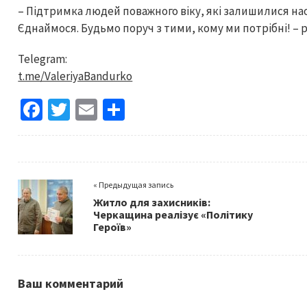
– Підтримка людей поважного віку, які залишилися нао
Єднаймося. Будьмо поруч з тими, кому ми потрібні! –
Telegram:
t.me/ValeriyaBandurko
Fa
T
E
S
ce
wi
m
h
b
tt
ai
ar
o
er
l
e
« Предыдущая запись
o
Житло для захисників:
k
Черкащина реалізує «Політику
Героїв»
Ваш комментарий