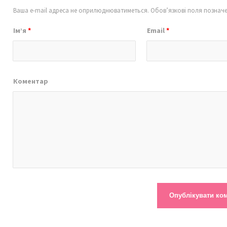
Ваша e-mail адреса не оприлюднюватиметься.
Обов’язкові поля познач
Ім’я
*
Email
*
Коментар