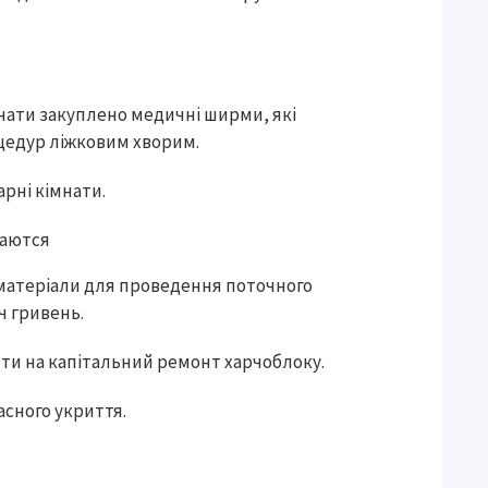
нати закуплено медичні ширми, які
оцедур ліжковим хворим.
рні кімнати.
 матеріали для проведення поточного
ч гривень.
шти на капітальний ремонт харчоблоку.
сного укриття.