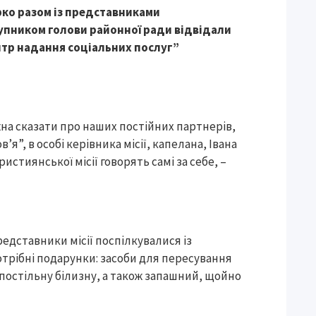
рко разом із представниками
тупником голови районної ради відвідали
тр надання соціальних послуг”
жна сказати про наших постійних партнерів,
я”, в особі керівника місії, капелана, Івана
ристиянської місії говорять самі за себе, –
едставники місії поспілкувалися із
трібні подарунки: засоби для пересування
г, постільну білизну, а також запашний, щойно