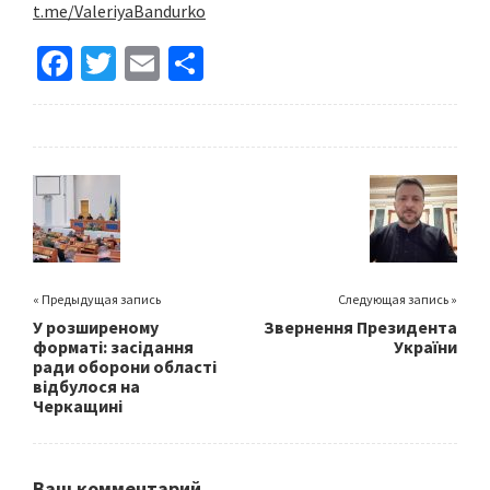
t.me/ValeriyaBandurko
Fa
T
E
S
ce
wi
m
h
b
tt
ai
ar
o
er
l
e
o
k
« Предыдущая запись
Следующая запись »
У розширеному
Звернення Президента
форматі: засідання
України
ради оборони області
відбулося на
Черкащині
Ваш комментарий