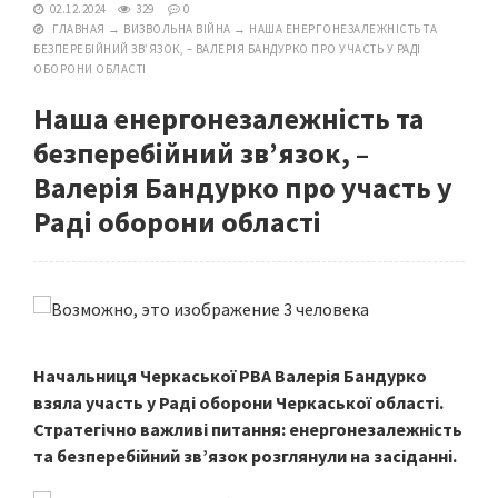
02.12.2024
329
0
ГЛАВНАЯ
→
ВИЗВОЛЬНА ВІЙНА
→
НАША ЕНЕРГОНЕЗАЛЕЖНІСТЬ ТА
БЕЗПЕРЕБІЙНИЙ ЗВ’ЯЗОК, – ВАЛЕРІЯ БАНДУРКО ПРО УЧАСТЬ У РАДІ
ОБОРОНИ ОБЛАСТІ
Наша енергонезалежність та
безперебійний зв’язок, –
Валерія Бандурко про участь у
Раді оборони області
Начальниця Черкаської РВА Валерія Бандурко
взяла участь у Раді оборони Черкаської області.
Стратегічно важливі питання: енергонезалежність
та безперебійний зв’язок розглянули на засіданні.