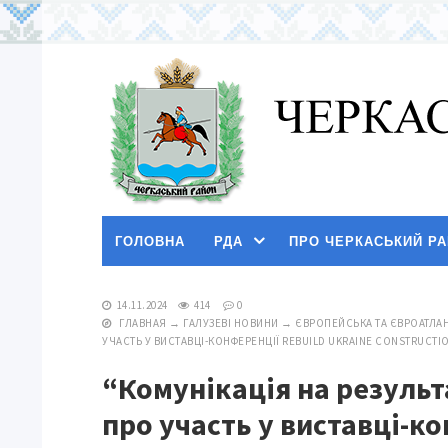
ГОЛОВНА
РДА
ПРО ЧЕРКАСЬКИЙ Р
14.11.2024
414
0
ГЛАВНАЯ
→
ГАЛУЗЕВІ НОВИНИ
→
ЄВРОПЕЙСЬКА ТА ЄВРОАТЛАН
УЧАСТЬ У ВИСТАВЦІ-КОНФЕРЕНЦІЇ REBUILD UKRAINE CONSTRUCTI
“Комунікація на результ
про участь у виставці-ко