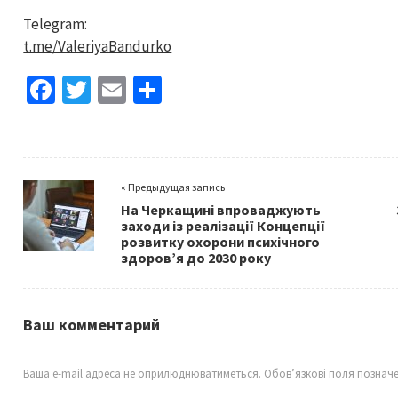
Telegram:
t.me/ValeriyaBandurko
Fa
T
E
S
ce
wi
m
h
b
tt
ai
ar
o
er
l
e
« Предыдущая запись
o
На Черкащині впроваджують
k
заходи із реалізації Концепції
розвитку охорони психічного
здоров’я до 2030 року
Ваш комментарий
Ваша e-mail адреса не оприлюднюватиметься.
Обов’язкові поля познач