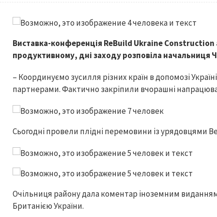
Виставка-конференція ReBuild Ukraine Construction 
продуктивному, дні заходу розповіла начальниця Ч
– Координуємо зусилля різних країн в допомозі Україні
партнерами. Фактично закріпили вчорашні напрацюван
Сьогодні провели плідні перемовини із урядовцями Вел
Очільниця району дала коментар іноземним виданням
Британією України.