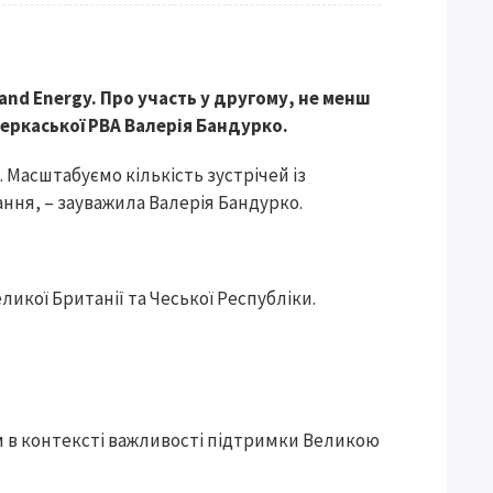
and Energy. Про участь у другому, не менш
еркаської РВА Валерія Бандурко.
. Масштабуємо кількість зустрічей із
ня, – зауважила Валерія Бандурко.
икої Британії та Чеської Республіки.
 в контексті важливості підтримки Великою