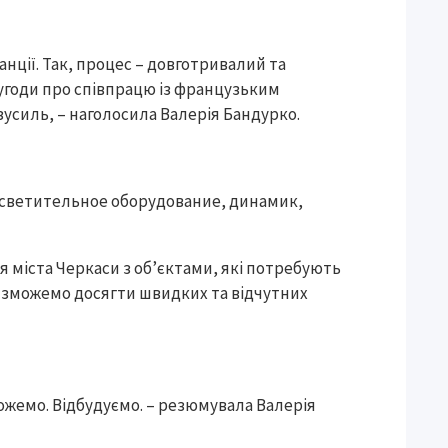
нції. Так, процес – довготривалий та
 угоди про співпрацю із французьким
зусиль, – наголосила Валерія Бандурко.
я міста Черкаси з об’єктами, які потребують
в зможемо досягти швидких та відчутних
ожемо. Відбудуємо. – резюмувала Валерія