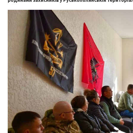
родинами захисників у Руськополянській територіал