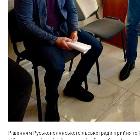
Рішенням Руськополянської сільської ради прийнято 