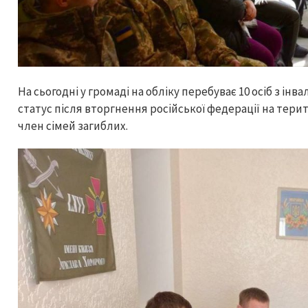
На сьогодні у громаді на обліку перебуває 10 осіб з інв
статус після вторгнення російської федерації на терито
член сімей загиблих.