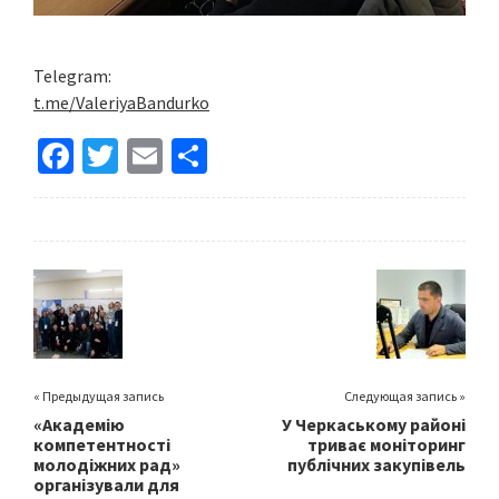
Telegram:
t.me/ValeriyaBandurko
Fa
T
E
S
ce
wi
m
h
b
tt
ai
ar
o
er
l
e
o
k
« Предыдущая запись
Следующая запись »
«Академію
У Черкаському районі
компетентності
триває моніторинг
молодіжних рад»
публічних закупівель
організували для