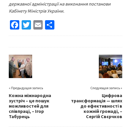
державної адміністрації на виконання постанови
Кабінету Міністрів України.
Fa
T
E
S
ce
wi
m
h
b
tt
ai
ar
o
er
l
e
o
k
« Предыдущая запись
Следующая запись »
Кожна міжнародна
Цифрова
зустріч – це пошук
трансформація — шлях
можливостей для
до ефективності в
співпраці, – Ігор
кожній громаді, –
Табурець
Сергій Свєрчков